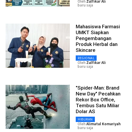
Oleh
Zulfikar Ali
baru saja
Mahasiswa Farmasi
UMKT Siapkan
Pengembangan
Produk Herbal dan
Skincare
REGIONAL
Oleh
Zulfikar Ali
baru saja
"Spider-Man: Brand
New Day" Pecahkan
Rekor Box Office,
Tembus Satu Miliar
Dolar AS
HIBURAN
Oleh
Alimatul Komariyah
baru saja