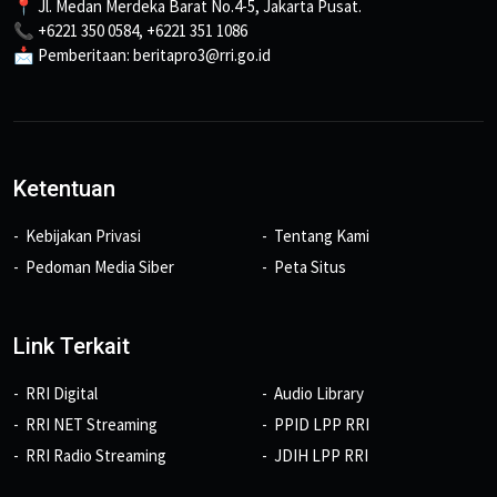
📍 Jl. Medan Merdeka Barat No.4-5, Jakarta Pusat.
📞 +6221 350 0584, +6221 351 1086
📩 Pemberitaan: beritapro3@rri.go.id
Ketentuan
Kebijakan Privasi
Tentang Kami
Pedoman Media Siber
Peta Situs
Link Terkait
RRI Digital
Audio Library
RRI NET Streaming
PPID LPP RRI
RRI Radio Streaming
JDIH LPP RRI