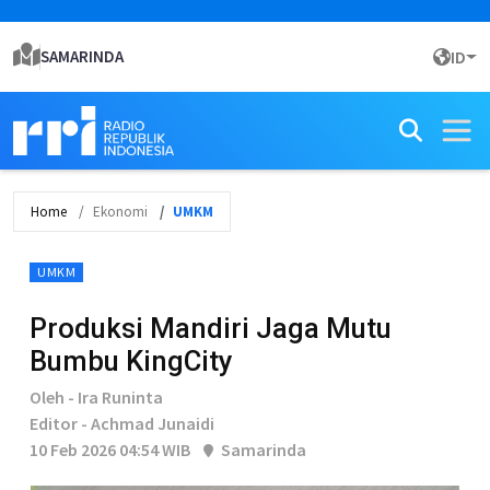
SAMARINDA
ID
Home
Ekonomi
UMKM
UMKM
Produksi Mandiri Jaga Mutu
Bumbu KingCity
Oleh - Ira Runinta
Editor - Achmad Junaidi
10 Feb 2026 04:54 WIB
Samarinda