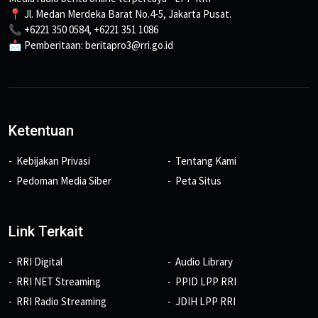
📍 Jl. Medan Merdeka Barat No.4-5, Jakarta Pusat.
📞 +6221 350 0584, +6221 351 1086
📩 Pemberitaan: beritapro3@rri.go.id
Ketentuan
Kebijakan Privasi
Tentang Kami
Pedoman Media Siber
Peta Situs
Link Terkait
RRI Digital
Audio Library
RRI NET Streaming
PPID LPP RRI
RRI Radio Streaming
JDIH LPP RRI