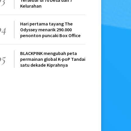
Tersebar di 70 Desa dan 7
Kelurahan
Hari pertama tayang The
04
Odyssey menarik 290.000
penonton puncaki Box Office
BLACKPINK mengubah peta
05
permainan global K-poP Tandai
satu dekade Kiprahnya