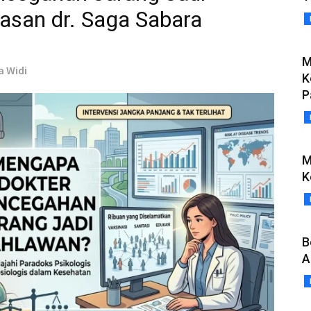
lasan dr. Saga Sabara
M
a Widi
K
P
M
K
B
A