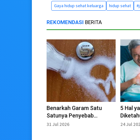
Gaya hidup sehat keluarga
hidup sehat
#
REKOMENDASI
BERITA
Benarkah Garam Satu
5 Hal y
Satunya Penyebab
Diketah
Hipertensi
Jantun
31 Jul 2026
24 Jul 20