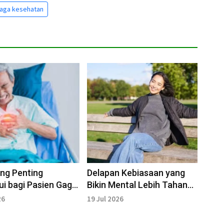
jaga kesehatan
ang Penting
Delapan Kebiasaan yang
ui bagi Pasien Gagal
Bikin Mental Lebih Tahan
g
Banting
26
19 Jul 2026