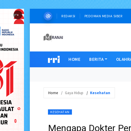
×
REDAKSI
PEDOMAN MEDIA SIBER
RANAI
HOME
BERITA
OLAHR
Home
Gaya Hidup
Kesehatan
KESEHATAN
Mengapa Dokter Pen