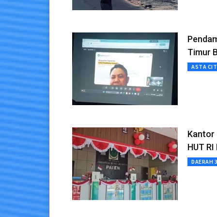
Pendam
Timur 
ASTA CI
Kantor
HUT RI
DAERAH 