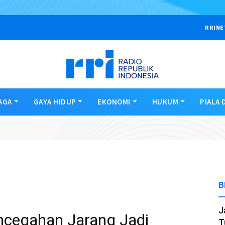
RRINE
AGA
GAYA HIDUP
EKONOMI
HUKUM
PIALA 
B
J
cegahan Jarang Jadi
T