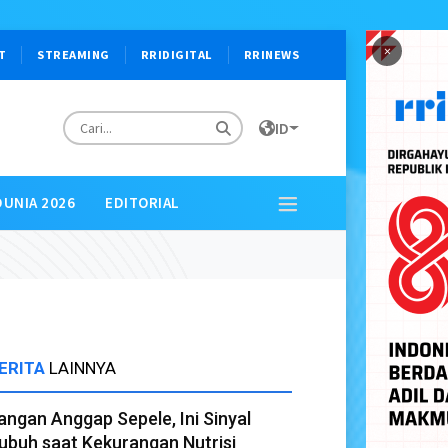
×
T
STREAMING
RRIDIGITAL
RRINEWS
ID
DUNIA 2026
EDITORIAL
ERITA
LAINNYA
angan Anggap Sepele, Ini Sinyal
ubuh saat Kekurangan Nutrisi