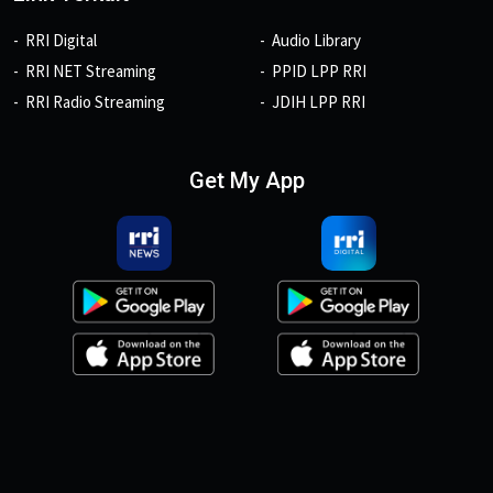
RRI Digital
Audio Library
RRI NET Streaming
PPID LPP RRI
RRI Radio Streaming
JDIH LPP RRI
Get My App