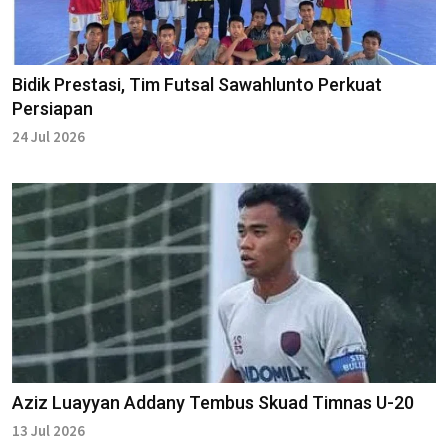
Bidik Prestasi, Tim Futsal Sawahlunto Perkuat
Persiapan
24 Jul 2026
Aziz Luayyan Addany Tembus Skuad Timnas U-20
13 Jul 2026