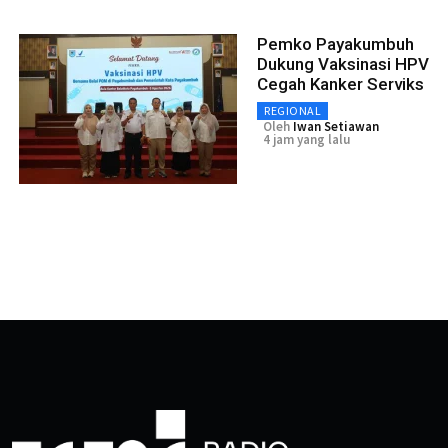
Pemko Payakumbuh
Dukung Vaksinasi HPV
Cegah Kanker Serviks
REGIONAL
Oleh
Iwan Setiawan
4 jam yang lalu