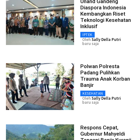
Unand Gandeng
Diaspora Indonesia
Kembangkan Riset
Teknologi Kesehatan
Inklusif
IPTEK
Oleh
Sally Della Putri
baru saja
Polwan Polresta
Padang Pulihkan
Trauma Anak Korban
Banjir
KESEHATAN
Oleh
Sally Della Putri
baru saja
Respons Cepat,
Gubernur Mahyeldi
Tangani Banjir Kuranji