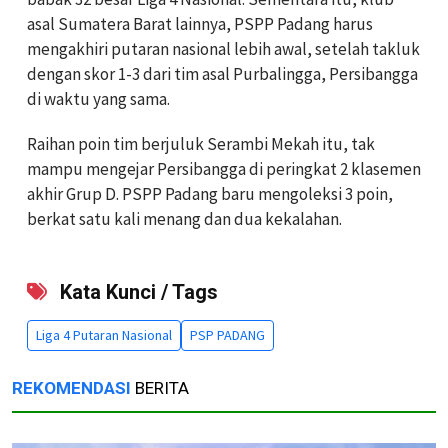
asal Sumatera Barat lainnya, PSPP Padang harus
mengakhiri putaran nasional lebih awal, setelah takluk
dengan skor 1-3 dari tim asal Purbalingga, Persibangga
di waktu yang sama.
Raihan poin tim berjuluk Serambi Mekah itu, tak
mampu mengejar Persibangga di peringkat 2 klasemen
akhir Grup D. PSPP Padang baru mengoleksi 3 poin,
berkat satu kali menang dan dua kekalahan.
Kata Kunci / Tags
Liga 4 Putaran Nasional
PSP PADANG
REKOMENDASI
BERITA