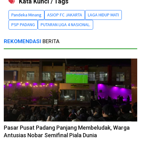
Kata Kunci / Tags
Pandeka Minang
ASIOP FC JAKARTA
LAGA HIDUP MATI
PSP PADANG
PUTARAN LIGA 4 NASIONAL.
REKOMENDASI
BERITA
Pasar Pusat Padang Panjang Membeludak, Warga
Antusias Nobar Semifinal Piala Dunia