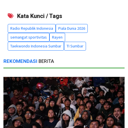
Kata Kunci / Tags
Radio Republik Indonesia
Piala Dunia 2026
semangat sportivitas
Rayen
Taekwondo Indonesia Sumbar
TI Sumbar
REKOMENDASI
BERITA