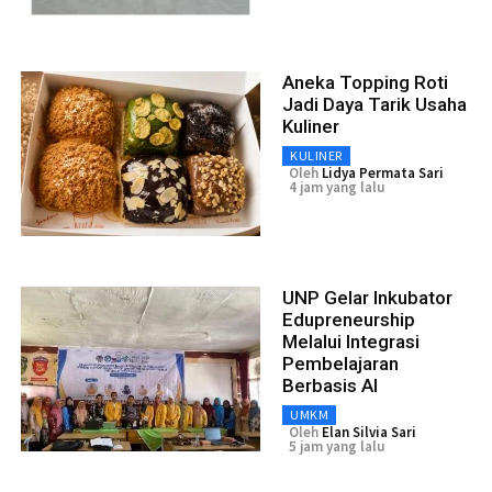
Aneka Topping Roti
Jadi Daya Tarik Usaha
Kuliner
KULINER
Oleh
Lidya Permata Sari
4 jam yang lalu
UNP Gelar Inkubator
Edupreneurship
Melalui Integrasi
Pembelajaran
Berbasis AI
UMKM
Oleh
Elan Silvia Sari
5 jam yang lalu