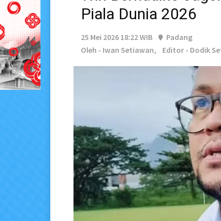
Piala Dunia 2026
25 Mei 2026 18:22 WIB
Padang
Oleh - Iwan Setiawan,
Editor - Dodik S