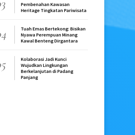
03
Pembenahan Kawasan
Heritage Tingkatan Pariwisata
Tuah Emas Bertekong: Bisikan
04
Nyawa Perempuan Minang
Kawal Benteng Dirgantara
Kolaborasi Jadi Kunci
05
Wujudkan Lingkungan
Berkelanjutan di Padang
Panjang