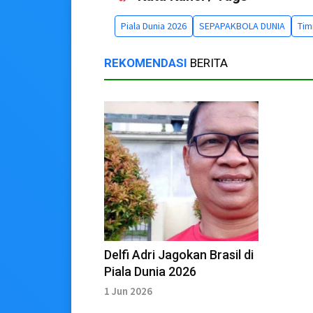
Piala Dunia 2026
SEPAPAKBOLA DUNIA
Tim
REKOMENDASI
BERITA
Delfi Adri Jagokan Brasil di
Piala Dunia 2026
1 Jun 2026