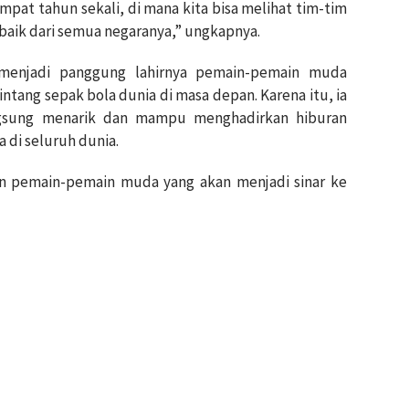
pat tahun sekali, di mana kita bisa melihat tim-tim
erbaik dari semua negaranya,” ungkapnya.
 menjadi panggung lahirnya pemain-pemain muda
intang sepak bola dunia di masa depan. Karena itu, ia
ngsung menarik dan mampu menghadirkan hiburan
a di seluruh dunia.
an pemain-pemain muda yang akan menjadi sinar ke