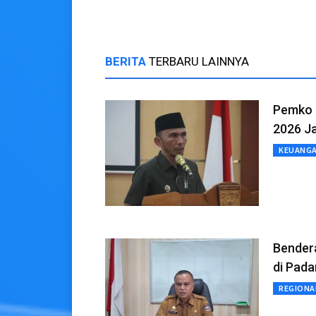
BERITA
TERBARU LAINNYA
Pemko 
2026 J
KEUANG
Bender
di Pada
REGIONA