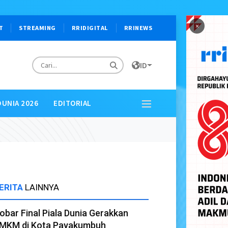
×
T
STREAMING
RRIDIGITAL
RRINEWS
ID
DUNIA 2026
EDITORIAL
ERITA
LAINNYA
obar Final Piala Dunia Gerakkan
MKM di Kota Payakumbuh