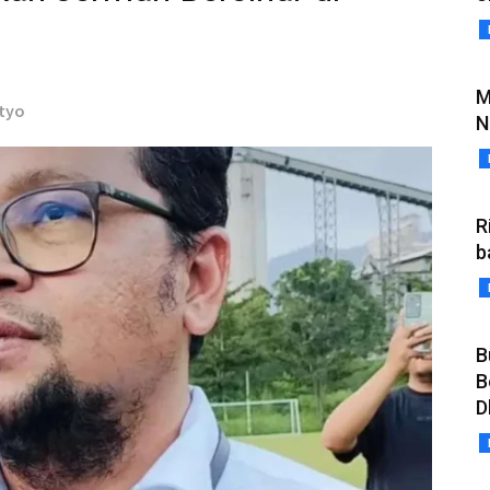
M
etyo
N
R
b
B
B
D