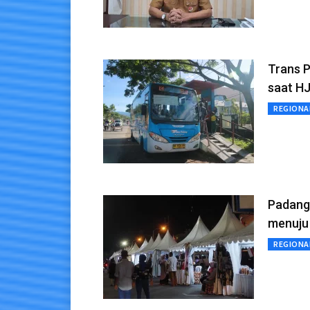
Trans P
saat H
REGIONA
Padang
menuju
REGIONA