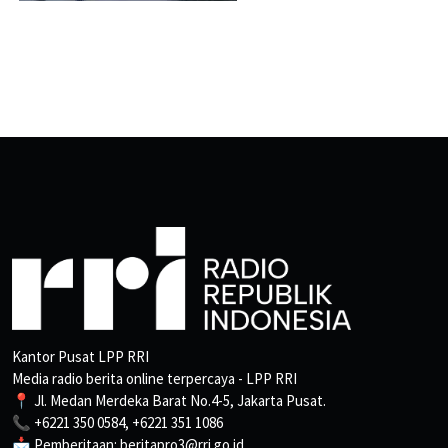
Kantor Pusat LPP RRI
Media radio berita online terpercaya - LPP RRI
📍 Jl. Medan Merdeka Barat No.4-5, Jakarta Pusat.
📞 +6221 350 0584, +6221 351 1086
📩 Pemberitaan: beritapro3@rri.go.id