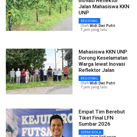
Inovasi Reflektor
Jalan Mahasiswa KKN
UNP
REGIONAL
Oleh
Widi Dwi Putri
7 jam yang lalu
Mahasiswa KKN UNP
Dorong Keselamatan
Warga lewat Inovasi
Reflektor Jalan
REGIONAL
Oleh
Widi Dwi Putri
7 jam yang lalu
Empat Tim Berebut
Tiket Final LFN
Sumbar 2026
SEPAK BOLA
Oleh
Iwan Setiawan