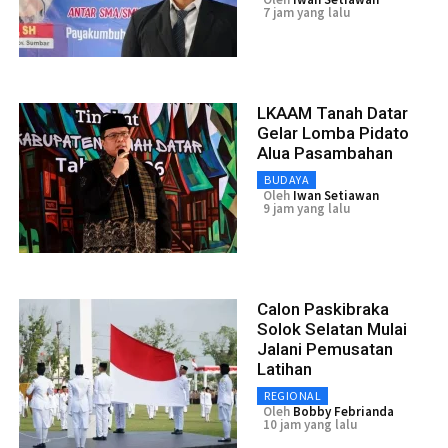
7 jam yang lalu
LKAAM Tanah Datar
Gelar Lomba Pidato
Alua Pasambahan
BUDAYA
Oleh
Iwan Setiawan
9 jam yang lalu
Calon Paskibraka
Solok Selatan Mulai
Jalani Pemusatan
Latihan
REGIONAL
Oleh
Bobby Febrianda
10 jam yang lalu