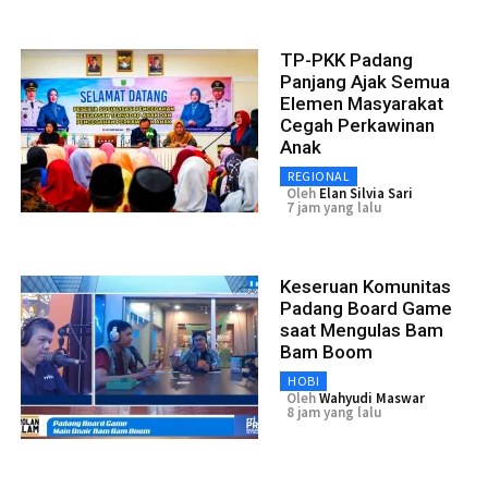
TP-PKK Padang
Panjang Ajak Semua
Elemen Masyarakat
Cegah Perkawinan
Anak
REGIONAL
Oleh
Elan Silvia Sari
7 jam yang lalu
Keseruan Komunitas
Padang Board Game
saat Mengulas Bam
Bam Boom
HOBI
Oleh
Wahyudi Maswar
8 jam yang lalu