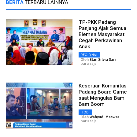
BERITA
TERBARU LAINNYA
TP-PKK Padang
Panjang Ajak Semua
Elemen Masyarakat
Cegah Perkawinan
Anak
REGIONAL
Oleh
Elan Silvia Sari
baru saja
Keseruan Komunitas
Padang Board Game
saat Mengulas Bam
Bam Boom
HOBI
Oleh
Wahyudi Maswar
baru saja