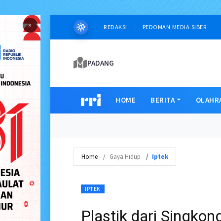
×
REDAKSI
PEDOMAN MEDIA SIBER
PADANG
HOME
BERITA
OLAHR
Home
Gaya Hidup
Iptek
IPTEK
Plastik dari Singkon