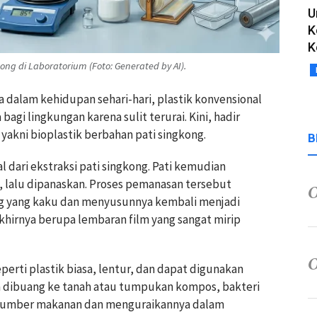
U
K
K
ong di Laboratorium (Foto: Generated by AI).
a dalam kehidupan sehari-hari, plastik konvensional
gi lingkungan karena sulit terurai. Kini, hadir
 yakni bioplastik berbahan pati singkong.
B
 dari ekstraksi pati singkong. Pati kemudian
, lalu dipanaskan. Proses pemanasan tersebut
g yang kaku dan menyusunnya kembali menjadi
 akhirnya berupa lembaran film yang sangat mirip
eperti plastik biasa, lentur, dan dapat digunakan
 dibuang ke tanah atau tumpukan kompos, bakteri
i sumber makanan dan menguraikannya dalam