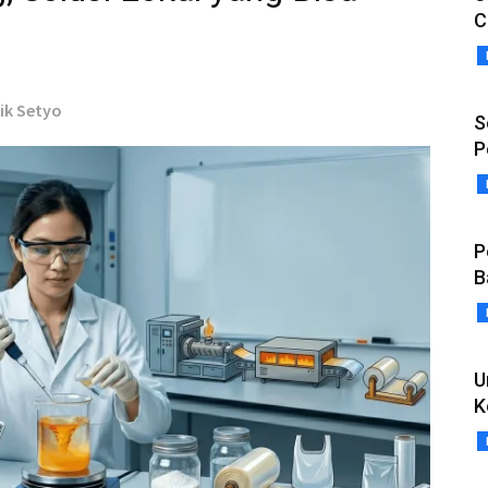
C
dik Setyo
S
P
P
B
U
K