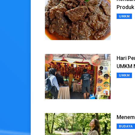
Produk
UMKM
Hari P
UMKM M
UMKM
Menemu
BUDAYA