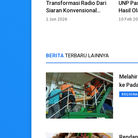
Transformasi Radio Dari
UNP Pas
Siaran Konvensional
Hasil O
Menjadi Media Audio Digital
Agam
1 Jun 2026
10 Feb 2
Modern
BERITA
TERBARU LAINNYA
Melahir
ke Pad
REGIONA
Rendang