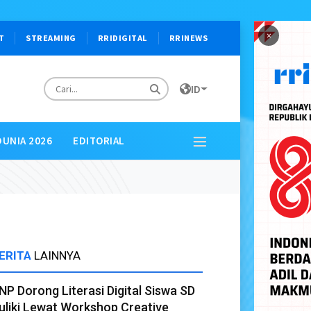
×
T
STREAMING
RRIDIGITAL
RRINEWS
ID
DUNIA 2026
EDITORIAL
ERITA
LAINNYA
NP Dorong Literasi Digital Siswa SD
uliki Lewat Workshop Creative