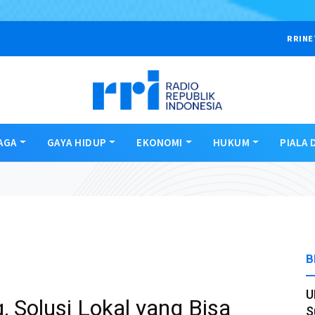
RRINE
AGA
GAYA HIDUP
EKONOMI
HUKUM
PIALA 
B
U
g, Solusi Lokal yang Bisa
S