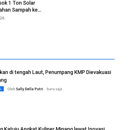
ok 1 Ton Solar
lahan Sampah ke
026
kan di tengah Laut, Penumpang KMP Dievakuasi
ang
Oleh
Sally Della Putri
baru saja
L
 Katuju Angkat Kuliner Minang lewat Inovasi