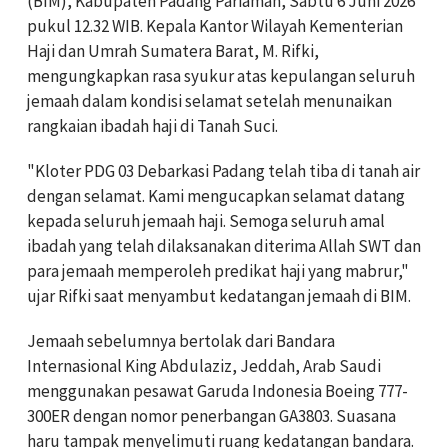
(BIM), Kabupaten Padang Pariaman, Sabtu 6 Juni 2026
pukul 12.32 WIB. Kepala Kantor Wilayah Kementerian
Haji dan Umrah Sumatera Barat,
M. Rifki
,
mengungkapkan rasa syukur atas kepulangan seluruh
jemaah dalam kondisi selamat setelah menunaikan
rangkaian ibadah haji di Tanah Suci.
"Kloter PDG 03 Debarkasi Padang telah tiba di tanah air
dengan selamat. Kami mengucapkan selamat datang
kepada seluruh jemaah haji. Semoga seluruh amal
ibadah yang telah dilaksanakan diterima Allah SWT dan
para jemaah memperoleh predikat haji yang mabrur,"
ujar Rifki saat menyambut kedatangan jemaah di BIM.
Jemaah sebelumnya bertolak dari Bandara
Internasional King Abdulaziz, Jeddah, Arab Saudi
menggunakan pesawat Garuda Indonesia Boeing 777-
300ER dengan nomor penerbangan GA3803. Suasana
haru tampak menyelimuti ruang kedatangan bandara.