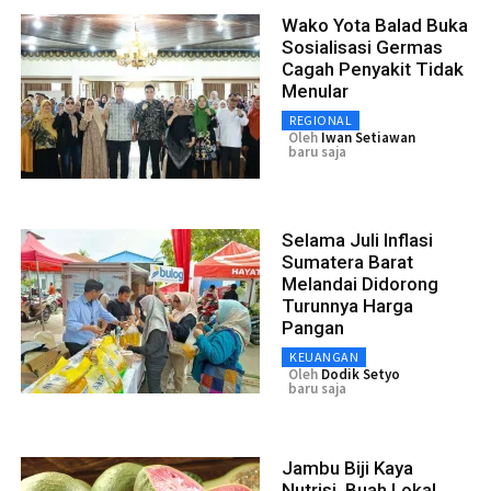
Wako Yota Balad Buka
Sosialisasi Germas
Cagah Penyakit Tidak
Menular
REGIONAL
Oleh
Iwan Setiawan
baru saja
Selama Juli Inflasi
Sumatera Barat
Melandai Didorong
Turunnya Harga
Pangan
KEUANGAN
Oleh
Dodik Setyo
baru saja
Jambu Biji Kaya
Nutrisi, Buah Lokal