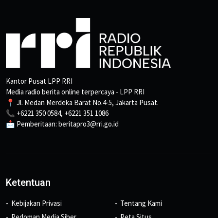
Kantor Pusat LPP RRI
Media radio berita online terpercaya - LPP RRI
📍 Jl. Medan Merdeka Barat No.4-5, Jakarta Pusat.
📞 +6221 350 0584, +6221 351 1086
📩 Pemberitaan: beritapro3@rri.go.id
Ketentuan
Kebijakan Privasi
Tentang Kami
Pedoman Media Siber
Peta Situs