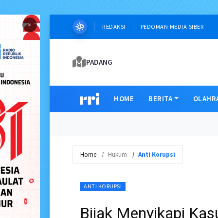
×
REDAKSI
PEDOMAN MEDIA SIBER
PADANG
HOME
BERITA
OLAHR
Home
Hukum
Anti Korupsi
ANTI KORUPSI
Bijak Menyikapi Kasu