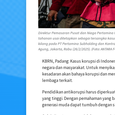
Direktur Pemasaran Pusat dan Niaga Pertamina 
tahanan usai ditetapkan sebagai tersangka kas
kilang pada PT Pertamina Subholding dan Kontra
Agung, Jakarta, Rabu (26/2/2025). (Foto: ANTARA
KBRN, Padang: Kasus korupsi di Indone
negara dan masyarakat. Untuk menyika
kesadaran akan bahaya korupsi dan m
lembaga terkait.
Pendidikan antikorupsi harus diperkuat 
yang tinggi. Dengan pemahaman yang ba
generasi muda dapat tumbuh dengan sik