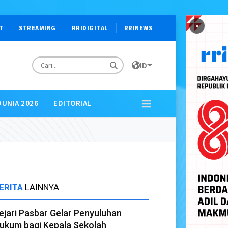
×
T
STREAMING
RRIDIGITAL
RRINEWS
ID
DUNIA 2026
EDITORIAL
ERITA
LAINNYA
ejari Pasbar Gelar Penyuluhan
ukum bagi Kepala Sekolah