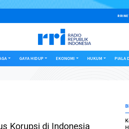
RRINE
AGA
GAYA HIDUP
EKONOMI
HUKUM
PIALA 
B
K
s Korupsi di Indonesia
H