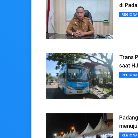
di Pada
REGIONA
Trans P
saat H
REGIONA
Padang
menuju
REGIONA