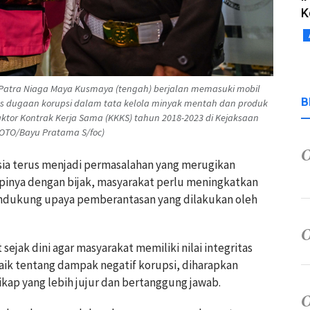
K
Patra Niaga Maya Kusmaya (tengah) berjalan memasuki mobil
B
us dugaan korupsi dalam tata kelola minyak mentah dan produk
ktor Kontrak Kerja Sama (KKKS) tahun 2018-2023 di Kejaksaan
 FOTO/Bayu Pratama S/foc)
sia terus menjadi permasalahan yang merugikan
pinya dengan bijak, masyarakat perlu meningkatkan
endukung upaya pemberantasan yang dilakukan oleh
sejak dini agar masyarakat memiliki nilai integritas
ik tentang dampak negatif korupsi, diharapkan
ap yang lebih jujur dan bertanggung jawab.