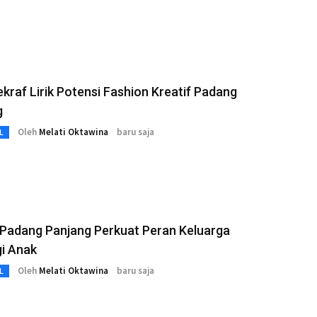
raf Lirik Potensi Fashion Kreatif Padang
g
Oleh
Melati Oktawina
baru saja
L
Padang Panjang Perkuat Peran Keluarga
i Anak
Oleh
Melati Oktawina
baru saja
L