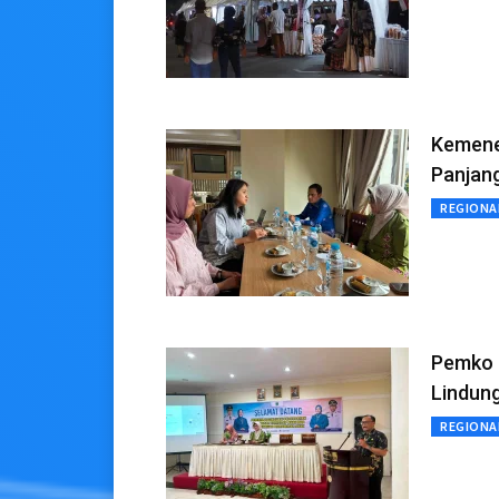
Kemenek
Panjan
REGIONA
Pemko 
Lindung
REGIONA