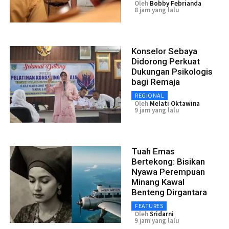
Oleh
Bobby Febrianda
8 jam yang lalu
Konselor Sebaya
Didorong Perkuat
Dukungan Psikologis
bagi Remaja
REGIONAL
Oleh
Melati Oktawina
9 jam yang lalu
Tuah Emas
Bertekong: Bisikan
Nyawa Perempuan
Minang Kawal
Benteng Dirgantara
FEATURES
Oleh
Sridarni
9 jam yang lalu