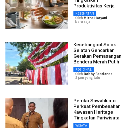
Produktivitas Kerja
KESEHATAN
Oleh
Miche Haryani
baru saja
Kesebangpol Solok
Selatan Gencarkan
Gerakan Pemasangan
Bendera Merah Putih
REGIONAL
Oleh
Bobby Febrianda
8 jam yang lalu
Pemko Sawahlunto
Perkuat Pembenahan
Kawasan Heritage
Tingkatan Pariwisata
WISATA