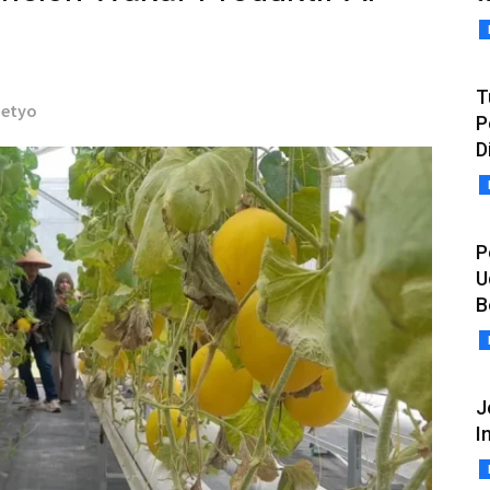
T
Setyo
P
D
P
U
B
J
I