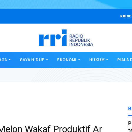
RRINE
AGA
GAYA HIDUP
EKONOMI
HUKUM
PIALA 
B
P
elon Wakaf Produktif Ar
t