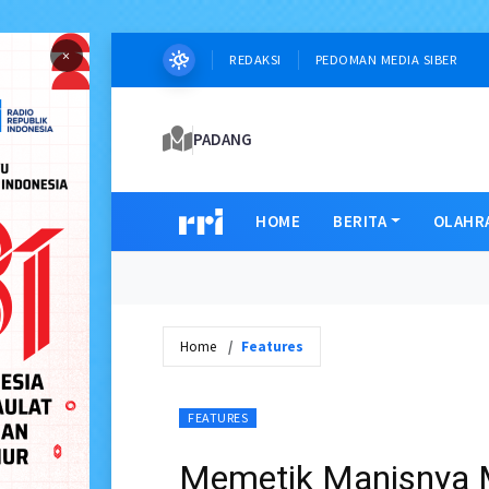
×
REDAKSI
PEDOMAN MEDIA SIBER
PADANG
HOME
BERITA
OLAHR
Home
Features
FEATURES
Memetik Manisnya M