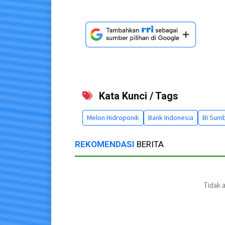
Kata Kunci / Tags
Melon Hidroponik
Bank Indonesia
BI Sum
REKOMENDASI
BERITA
Tidak 