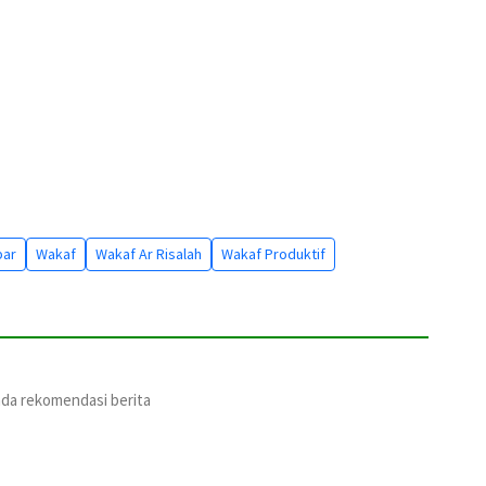
bar
Wakaf
Wakaf Ar Risalah
Wakaf Produktif
ada rekomendasi berita