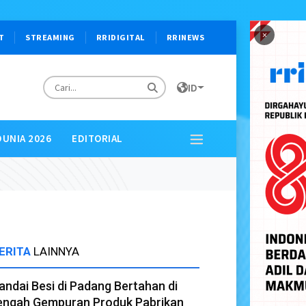
×
T
STREAMING
RRIDIGITAL
RRINEWS
ID
DUNIA 2026
EDITORIAL
ERITA
LAINNYA
andai Besi di Padang Bertahan di
engah Gempuran Produk Pabrikan