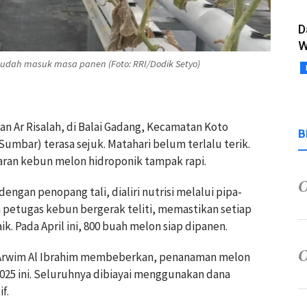
D
W
 sudah masuk masa panen (Foto: RRI/Dodik Setyo)
an Ar Risalah, di Balai Gadang, Kecamatan Koto
B
umbar) terasa sejuk. Matahari belum terlalu terik.
paran kebun melon hidroponik tampak rapi.
gan penopang tali, dialiri nutrisi melalui pipa-
ara petugas kebun bergerak teliti, memastikan setiap
 Pada April ini, 800 buah melon siap dipanen.
, Arwim Al Ibrahim membeberkan, penanaman melon
025 ini. Seluruhnya dibiayai menggunakan dana
f.