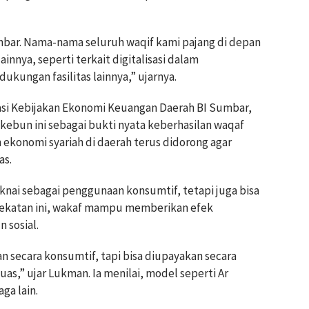
umbar. Nama-nama seluruh waqif kami pajang di depan
innya, seperti terkait digitalisasi dalam
kungan fasilitas lainnya,” ujarnya.
si Kebijakan Ekonomi Keuangan Daerah BI Sumbar,
bun ini sebagai bukti nyata keberhasilan waqaf
konomi syariah di daerah terus didorong agar
as.
knai sebagai penggunaan konsumtif, tetapi juga bisa
ndekatan ini, wakaf mampu memberikan efek
 sosial.
n secara konsumtif, tapi bisa diupayakan secara
as,” ujar Lukman. Ia menilai, model seperti Ar
ga lain.