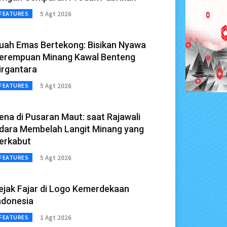
5 Agt 2026
FEATURES
uah Emas Bertekong: Bisikan Nyawa
erempuan Minang Kawal Benteng
irgantara
5 Agt 2026
FEATURES
ena di Pusaran Maut: saat Rajawali
dara Membelah Langit Minang yang
erkabut
5 Agt 2026
FEATURES
ejak Fajar di Logo Kemerdekaan
ndonesia
1 Agt 2026
FEATURES