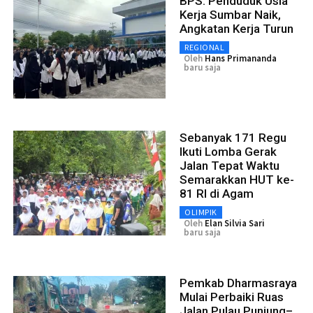
BPS: Penduduk Usia
Kerja Sumbar Naik,
Angkatan Kerja Turun
REGIONAL
Oleh
Hans Primananda
baru saja
Sebanyak 171 Regu
Ikuti Lomba Gerak
Jalan Tepat Waktu
Semarakkan HUT ke-
81 RI di Agam
OLIMPIK
Oleh
Elan Silvia Sari
baru saja
Pemkab Dharmasraya
Mulai Perbaiki Ruas
Jalan Pulau Punjung–