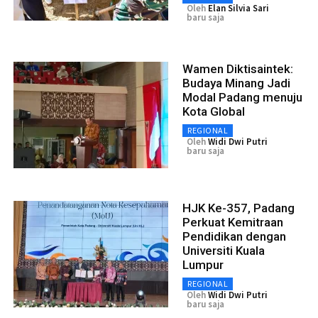
Oleh
Elan Silvia Sari
baru saja
Wamen Diktisaintek:
Budaya Minang Jadi
Modal Padang menuju
Kota Global
REGIONAL
Oleh
Widi Dwi Putri
baru saja
HJK Ke-357, Padang
Perkuat Kemitraan
Pendidikan dengan
Universiti Kuala
Lumpur
REGIONAL
Oleh
Widi Dwi Putri
baru saja