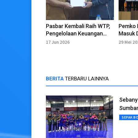
Pasbar Kembali Raih WTP,
Pemko 
Pengelolaan Keuangan
Masuk 
Makin Baik
Tindak 
17 Jun 2026
29 Mei 2
BERITA
TERBARU LAINNYA
Sebanya
Sumba
SEPAK B