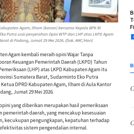
B
T
F
D Kabupaten Agam, Ilham (kanan) bersama Kepala BPK RI
 Eko Putra usai penyerahan Opini WTP dan LHP atas LKPD Agam
arat di Padang, Jumat 29 Mei 2026. (Dok. AMC/Hari)
ten Agam kembali meraih opini Wajar Tanpa
Laporan Keuangan Pemerintah Daerah (LKPD) Tahun
B
l Pemeriksaan (LHP) atas LKPD Kabupaten Agam itu
rovinsi Sumatera Barat, Sudarminto Eko Putra
a Ketua DPRD Kabupaten Agam, Ilham di Aula Kantor
dang, Jumat 29 Mei 2026.
pini yang diberikan merupakan hasil pemeriksaan
n pemerintah daerah, yang mencakup kesesuaian
an, kecukupan pengungkapan, kepatuhan terhadap
fektivitas sistem pengendalian internal.