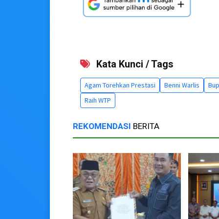
Kata Kunci / Tags
Agam Torehkan Prestasi
Benni Warlis
Bup
Raih WTP
REKOMENDASI
BERITA