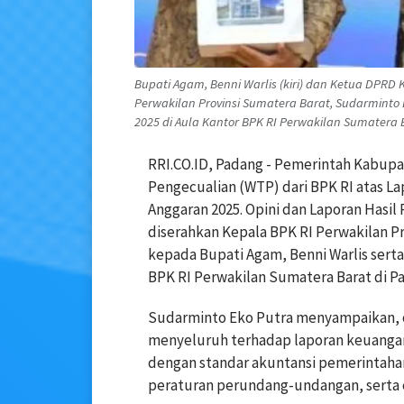
Bupati Agam, Benni Warlis (kiri) dan Ketua DPR
Perwakilan Provinsi Sumatera Barat, Sudarminto
2025 di Aula Kantor BPK RI Perwakilan Sumatera B
RRI.CO.ID, Padang - Pemerintah Kabupa
Pengecualian (WTP) dari BPK RI atas 
Anggaran 2025. Opini dan Laporan Hasi
diserahkan Kepala BPK RI Perwakilan P
kepada Bupati Agam, Benni Warlis sert
BPK RI Perwakilan Sumatera Barat di Pa
Sudarminto Eko Putra menyampaikan, o
menyeluruh terhadap laporan keuanga
dengan standar akuntansi pemerintah
peraturan perundang-undangan, serta e