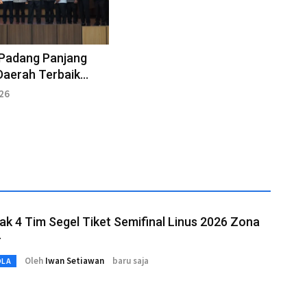
Padang Panjang
Daerah Terbaik
Lanjut Hasil BPK
026
k 4 Tim Segel Tiket Semifinal Linus 2026 Zona
r
Oleh
Iwan Setiawan
baru saja
OLA