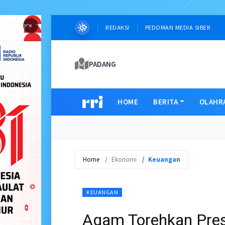
×
REDAKSI
PEDOMAN MEDIA SIBER
PADANG
HOME
BERITA
OLAHR
Home
Ekonomi
Keuangan
KEUANGAN
Agam Torehkan Pres