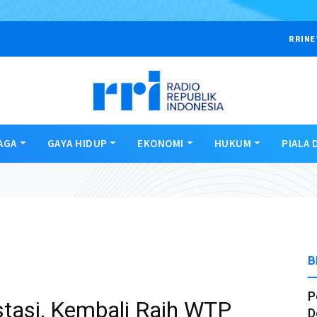
RRINE
AGA
GAYA HIDUP
EKONOMI
HUKUM
PIALA 
B
P
tasi, Kembali Raih WTP
D