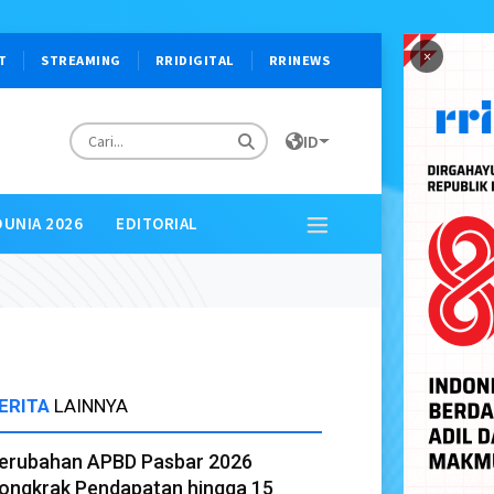
×
T
STREAMING
RRIDIGITAL
RRINEWS
ID
DUNIA 2026
EDITORIAL
ERITA
LAINNYA
erubahan APBD Pasbar 2026
ongkrak Pendapatan hingga 15