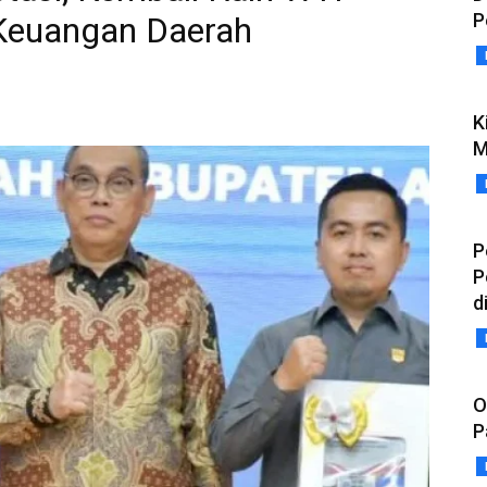
P
Keuangan Daerah
K
M
P
P
d
O
P