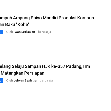
ampah Ampang Saiyo Mandiri Produksi Kompos
an Baku "Kohe"
Oleh
Iwan Setiawan
baru saja
L
jelang Selaju Sampan HJK ke-357 Padang,Tim
 Matangkan Persiapan
Oleh
Vebyan Syafitra
baru saja
L