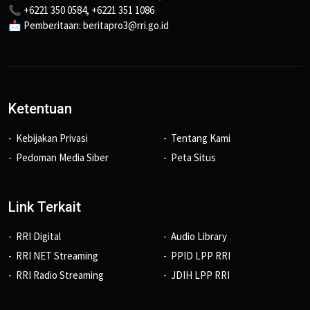
📞 +6221 350 0584, +6221 351 1086
📩 Pemberitaan: beritapro3@rri.go.id
Ketentuan
Kebijakan Privasi
Tentang Kami
Pedoman Media Siber
Peta Situs
Link Terkait
RRI Digital
Audio Library
RRI NET Streaming
PPID LPP RRI
RRI Radio Streaming
JDIH LPP RRI