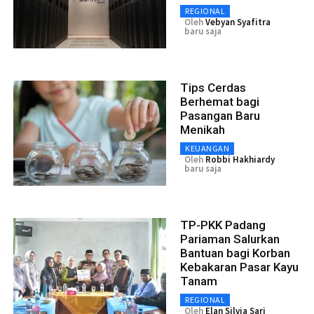
REGIONAL
Oleh
Vebyan Syafitra
baru saja
Tips Cerdas
Berhemat bagi
Pasangan Baru
Menikah
KEUANGAN
Oleh
Robbi Hakhiardy
baru saja
TP-PKK Padang
Pariaman Salurkan
Bantuan bagi Korban
Kebakaran Pasar Kayu
Tanam
REGIONAL
Oleh
Elan Silvia Sari