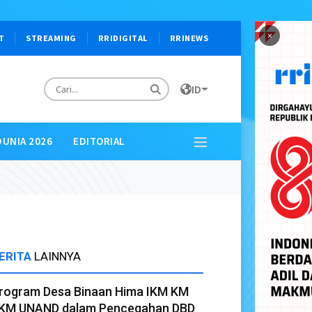
×
T
STREAMING
RRIDIGITAL
RRINEWS
ID
DUNIA 2026
EDITORIAL
ERITA
LAINNYA
rogram Desa Binaan Hima IKM KM
KM UNAND dalam Pencegahan DBD