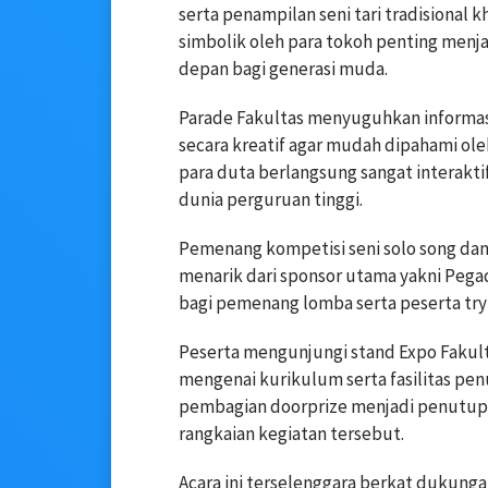
serta penampilan seni tari tradisiona
simbolik oleh para tokoh penting menj
depan bagi generasi muda.
Parade Fakultas menyuguhkan informas
secara kreatif agar mudah dipahami ol
para duta berlangsung sangat interakt
dunia perguruan tinggi.
Pemenang kompetisi seni solo song dan
menarik dari sponsor utama yakni Pegad
bagi pemenang lomba serta peserta try o
Peserta mengunjungi stand Expo Fakul
mengenai kurikulum serta fasilitas pen
pembagian doorprize menjadi penutup 
rangkaian kegiatan tersebut.
Acara ini terselenggara berkat dukungan