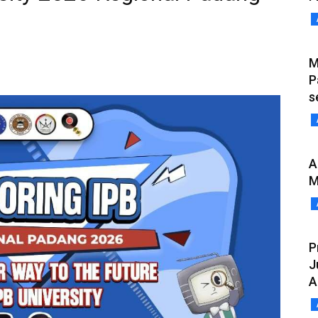
M
P
s
A
M
P
J
A