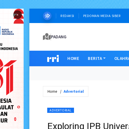
×
REDAKSI
PEDOMAN MEDIA SIBER
PADANG
HOME
BERITA
OLAHR
Home
Advertorial
ADVERTORIAL
Exploring IPB Unive