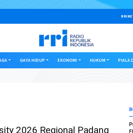
RRINE
AGA
GAYA HIDUP
EKONOMI
HUKUM
PIALA 
B
P
rsity 2026 Regional Padang
F