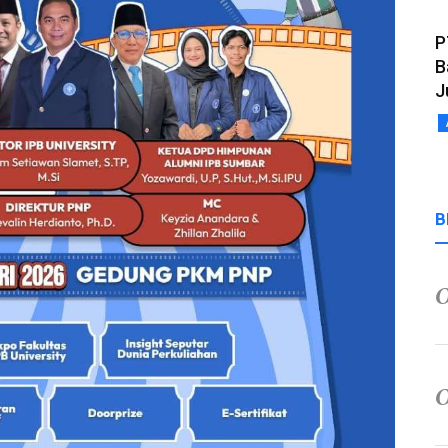
P
B
J
B