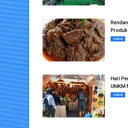
Rendang
Produk
UMKM
Hari P
UMKM M
UMKM