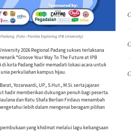
Padang. (Foto : Panitia Exploring IPB University)
University 2026 Regional Padang sukses terlaksana
enarik “Groove Your Way To The Future at IPB
 di kota Padang hadir memadati lokasi acara untuk
unia perkuliahan kampus hijau.
t, Yozarwardi, UP., S.Hut., M.Si. serta jajaran
rut hadir memberikan dukungan penuh bagi peserta.
Maulana dan Ratu Shafa Berlian Firdaus menambah
 mengetahui lebih dalam mengenai beragam pilihan
si pembukaan yang khidmat melalui lagu kebangsaan