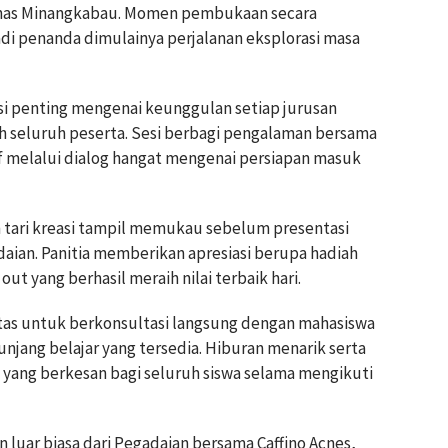
l khas Minangkabau. Momen pembukaan secara
adi penanda dimulainya perjalanan eksplorasi masa
i penting mengenai keunggulan setiap jurusan
eh seluruh peserta. Sesi berbagi pengalaman bersama
if melalui dialog hangat mengenai persiapan masuk
 tari kreasi tampil memukau sebelum presentasi
aian. Panitia memberikan apresiasi berupa hadiah
ut yang berhasil meraih nilai terbaik hari.
tas untuk berkonsultasi langsung dengan mahasiswa
unjang belajar yang tersedia. Hiburan menarik serta
yang berkesan bagi seluruh siswa selama mengikuti
 luar biasa dari Pegadaian bersama Caffino Acnes,