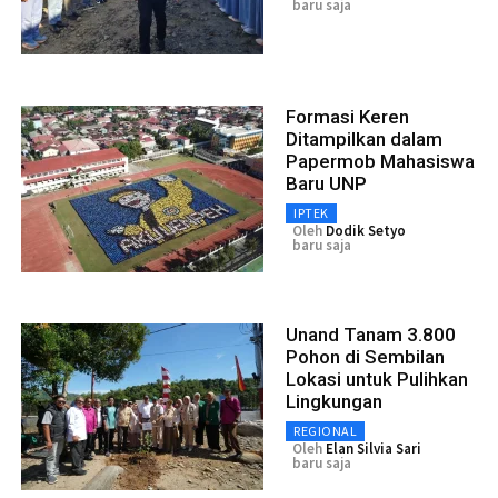
baru saja
Formasi Keren
Ditampilkan dalam
Papermob Mahasiswa
Baru UNP
IPTEK
Oleh
Dodik Setyo
baru saja
Unand Tanam 3.800
Pohon di Sembilan
Lokasi untuk Pulihkan
Lingkungan
REGIONAL
Oleh
Elan Silvia Sari
baru saja