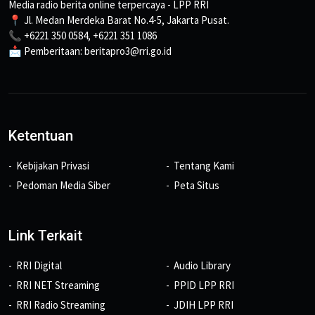
Media radio berita online terpercaya - LPP RRI
📍 Jl. Medan Merdeka Barat No.4-5, Jakarta Pusat.
📞 +6221 350 0584, +6221 351 1086
📩 Pemberitaan: beritapro3@rri.go.id
Ketentuan
Kebijakan Privasi
Tentang Kami
Pedoman Media Siber
Peta Situs
Link Terkait
RRI Digital
Audio Library
RRI NET Streaming
PPID LPP RRI
RRI Radio Streaming
JDIH LPP RRI