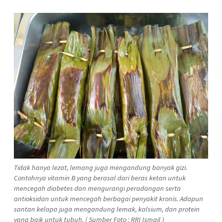
Tidak hanya lezat, lemang juga mengandung banyak gizi.
Contohnya vitamin B yang berasal dari beras ketan untuk
mencegah diabetes dan mengurangi peradangan serta
antioksidan untuk mencegah berbagai penyakit kronis. Adapun
santan kelapa juga mengandung lemak, kalsium, dan protein
yang baik untuk tubuh. ( Sumber Foto : RRI Ismail )