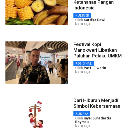
Ketahanan Pangan
Indonesia
KULINER
Oleh
Kartika Dewi
baru saja
Festival Kopi
Manokwari Libatkan
Puluhan Pelaku UMKM
REGIONAL
Oleh
Patti Elwarin
baru saja
Dari Hiburan Menjadi
Simbol Kebersamaan
BUDAYA
Oleh
Inyel Suhadertia
Boymau
baru saja