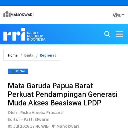
MANOKWARI
ID
Home
Berita
Regional
REGIONAL
Mata Garuda Papua Barat
Perkuat Pendampingan Generasi
Muda Akses Beasiswa LPDP
Oleh - Riska Amelia Prasanti
Editor - Patti Elwarin
09 Jul 2026 17:46 WIB
Manokwari