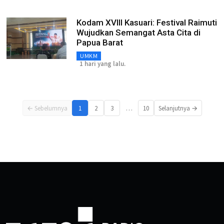
Kodam XVIII Kasuari: Festival Raimuti
Wujudkan Semangat Asta Cita di
Papua Barat
UMKM
1 hari yang lalu.
…
← Sebelumnya
1
2
3
10
Selanjutnya →