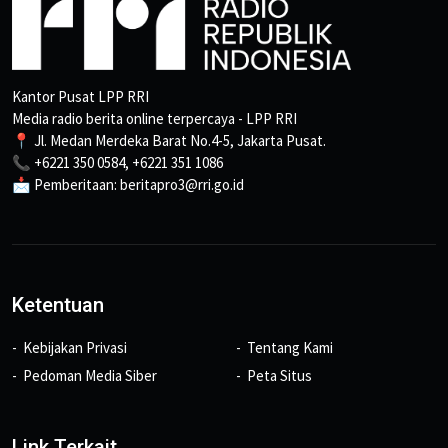
Kantor Pusat LPP RRI
Media radio berita online terpercaya - LPP RRI
📍 Jl. Medan Merdeka Barat No.4-5, Jakarta Pusat.
📞 +6221 350 0584, +6221 351 1086
📩 Pemberitaan: beritapro3@rri.go.id
Ketentuan
Kebijakan Privasi
Tentang Kami
Pedoman Media Siber
Peta Situs
Link Terkait