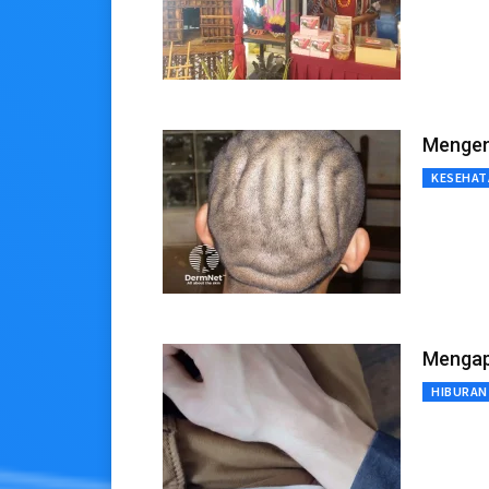
Mengena
KESEHAT
Mengap
HIBURAN