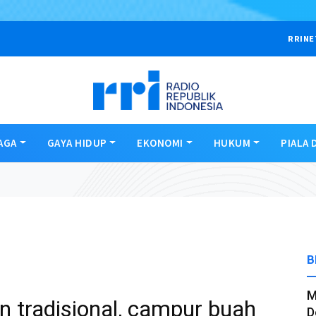
RRINE
AGA
GAYA HIDUP
EKONOMI
HUKUM
PIALA 
B
M
 tradisional, campur buah
D