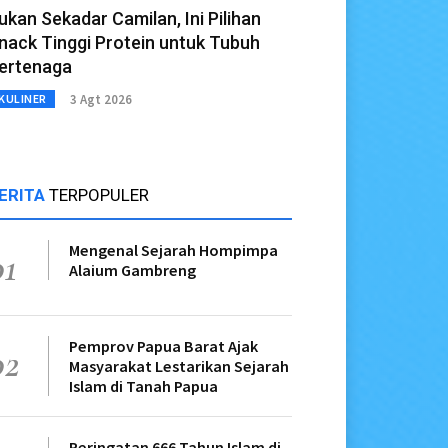
ukan Sekadar Camilan, Ini Pilihan
nack Tinggi Protein untuk Tubuh
ertenaga
3 Agt 2026
KULINER
ERITA
TERPOPULER
Mengenal Sejarah Hompimpa
01
Alaium Gambreng
Pemprov Papua Barat Ajak
02
Masyarakat Lestarikan Sejarah
Islam di Tanah Papua
Peringatan 666 Tahun Islam di