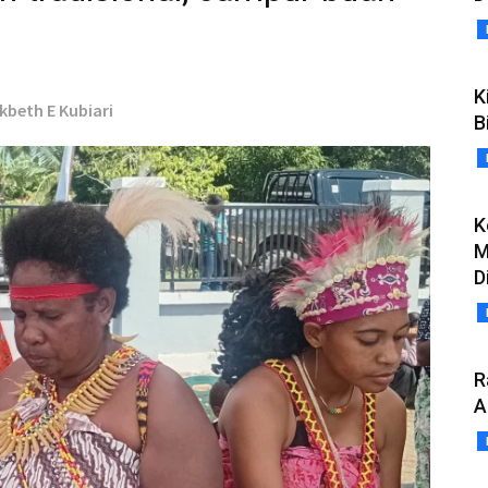
K
okbeth E Kubiari
B
K
M
D
R
A