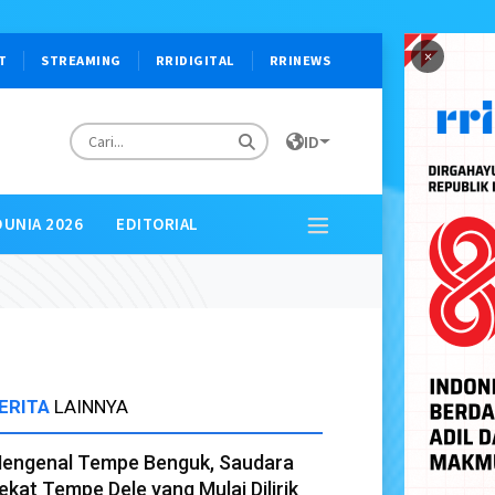
×
T
STREAMING
RRIDIGITAL
RRINEWS
ID
DUNIA 2026
EDITORIAL
ERITA
LAINNYA
engenal Tempe Benguk, Saudara
ekat Tempe Dele yang Mulai Dilirik