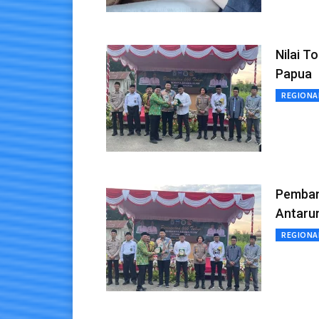
Nilai T
Papua
REGIONA
Pemban
Antaru
REGIONA