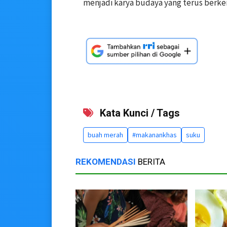
menjadi karya budaya yang terus berk
Kata Kunci / Tags
buah merah
#makanankhas
suku
REKOMENDASI
BERITA