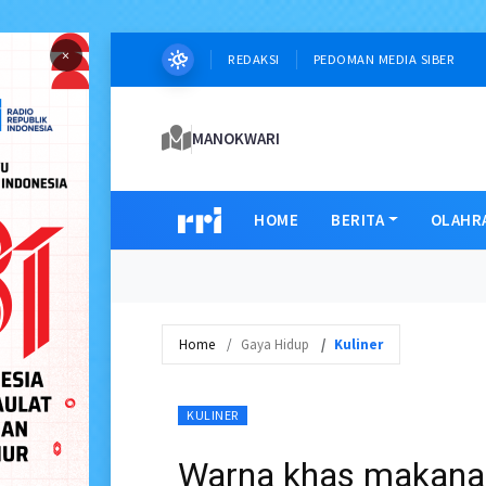
×
REDAKSI
PEDOMAN MEDIA SIBER
MANOKWARI
HOME
BERITA
OLAHR
Home
Gaya Hidup
Kuliner
KULINER
Warna khas makanan