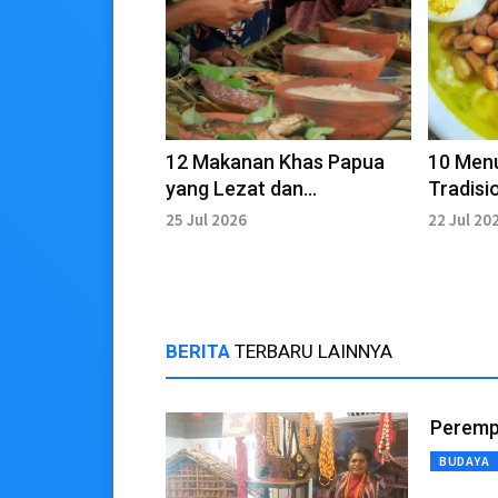
12 Makanan Khas Papua
10 Men
yang Lezat dan
Tradisi
Menggugah Selera.
Terbaik
25 Jul 2026
22 Jul 20
BERITA
TERBARU LAINNYA
Peremp
BUDAYA