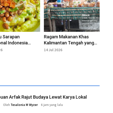
u Sarapan
Ragam Makanan Khas
onal Indonesia
Kalimantan Tengah yang
 Versi TasteAtlas
Kaya Cita Rasa
26
14 Jul 2026
uan Arfak Rajut Budaya Lewat Karya Lokal
Oleh
Tesalonia M Wyzer
6 jam yang lalu