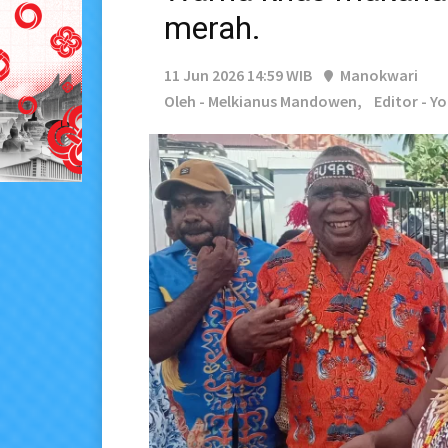
merah.
11 Jun 2026 14:59 WIB
Manokwari
Oleh - Melkianus Mandowen,
Editor - Y