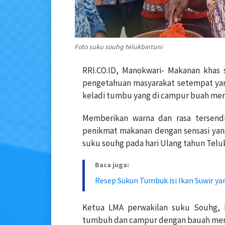
Foto suku souhg telukbintuni
RRI.CO.ID, Manokwari- Makanan khas 
pengetahuan masyarakat setempat yan
keladi tumbu yang di campur buah mera
Memberikan warna dan rasa tersendir
penikmat makanan dengan sensasi yang 
suku souhg pada hari Ulang tahun Teluk 
Baca juga:
Resep Sukun Tumbuk isi Ikan Suwir y
Ketua LMA perwakilan suku Souhg, He
tumbuh dan campur dengan bauah mera