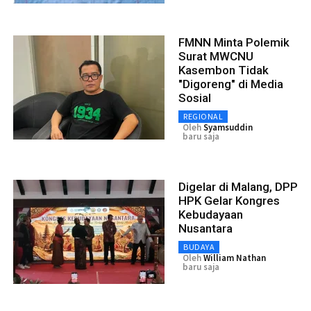
FMNN Minta Polemik
Surat MWCNU
Kasembon Tidak
"Digoreng" di Media
Sosial
REGIONAL
Oleh
Syamsuddin
baru saja
Digelar di Malang, DPP
HPK Gelar Kongres
Kebudayaan
Nusantara
BUDAYA
Oleh
William Nathan
baru saja