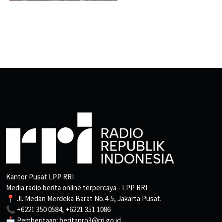
Kantor Pusat LPP RRI
Media radio berita online terpercaya - LPP RRI
📍 Jl. Medan Merdeka Barat No.4-5, Jakarta Pusat.
📞 +6221 350 0584, +6221 351 1086
📩 Pemberitaan: beritapro3@rri.go.id