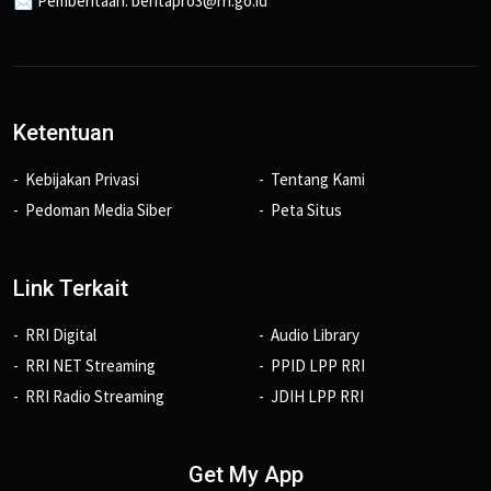
📩 Pemberitaan: beritapro3@rri.go.id
Ketentuan
Kebijakan Privasi
Tentang Kami
Pedoman Media Siber
Peta Situs
Link Terkait
RRI Digital
Audio Library
RRI NET Streaming
PPID LPP RRI
RRI Radio Streaming
JDIH LPP RRI
Get My App