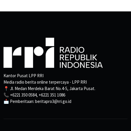
Kantor Pusat LPP RRI
Media radio berita online terpercaya - LPP RRI
📍 Jl. Medan Merdeka Barat No.4-5, Jakarta Pusat.
📞 +6221 350 0584, +6221 351 1086
📩 Pemberitaan: beritapro3@rri.go.id