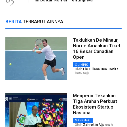
BERITA
TERBARU LAINNYA
Taklukkan De Minaur,
Norrie Amankan Tiket
16 Besar Canadian
Open
OLIMPIK
Oleh
Lie Liliana Dea Jovita
baru saja
Menperin Tekankan
Tiga Arahan Perkuat
Ekosistem Startup
Nasional
NASIONAL
Oleh
Zahrotin Aljannah