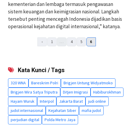
kementerian dan lembaga termasuk pengawasan
sistem keuangan dan keimigrasian nasional. Langkah
tersebut penting mencegah Indonesia dijadikan basis
operasional kejahatan digital internasional,” katanya.
‹
1
…
4
5
6
Kata Kunci / Tags
320 WNA
Bareskrim Polri
Brigjen Untung Widyatmoko
Brigjen Wira Satya Triputra
Ditjen Imigrasi
Habiburokhman
Hayam Wuruk
Interpol
Jakarta Barat
judi online
judol internasional
Kejahatan Siber
mafia judol
perjudian digital
Polda Metro Jaya