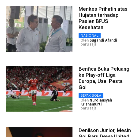
Menkes Prihatin atas
Hujatan terhadap
Pasien BPJS
Kesehatan
NASIONAL
Oleh
Sugandi Afandi
baru saja
Benfica Buka Peluang
ke Play-off Liga
Europa, Usai Pesta
Gol
SEPAK BOLA
Oleh
Nurdiansyah
Krisnamurti
baru saja
Denilson Junior, Mesin
Gol Baru Dewa United