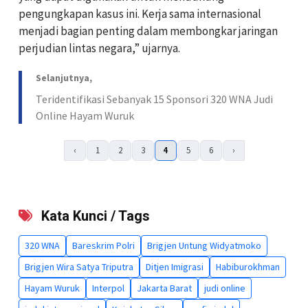
pengungkapan kasus ini. Kerja sama internasional
menjadi bagian penting dalam membongkar jaringan
perjudian lintas negara,” ujarnya.
Selanjutnya,
Teridentifikasi Sebanyak 15 Sponsori 320 WNA Judi
Online Hayam Wuruk
‹
1
2
3
4
5
6
›
Kata Kunci / Tags
320 WNA
Bareskrim Polri
Brigjen Untung Widyatmoko
Brigjen Wira Satya Triputra
Ditjen Imigrasi
Habiburokhman
Hayam Wuruk
Interpol
Jakarta Barat
judi online