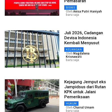
Pemasaran
BISNIS
Oleh
Anisa Putri Haniyah
baru saja
Juli 2026, Cadangan
Devisa Indonesia
Kembali Menyusut
KEUANGAN
Oleh
Magdalena
Krisnawati
baru saja
Kejagung Jemput eks
Jampidsus dari Rutan
KPK untuk Jalani
Pemeriksaan
HUKUM
Oleh
Chairul Umam
baru saja