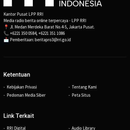
Kantor Pusat LPP RRI
Media radio berita online terpercaya - LPP RRI
📍 Jl. Medan Merdeka Barat No.4-5, Jakarta Pusat.
📞 +6221 350 0584, +6221 351 1086
📩 Pemberitaan: beritapro3@rri.go.id
Ketentuan
Kebijakan Privasi
Tentang Kami
Pedoman Media Siber
Peta Situs
Link Terkait
RRI Digital
Audio Library