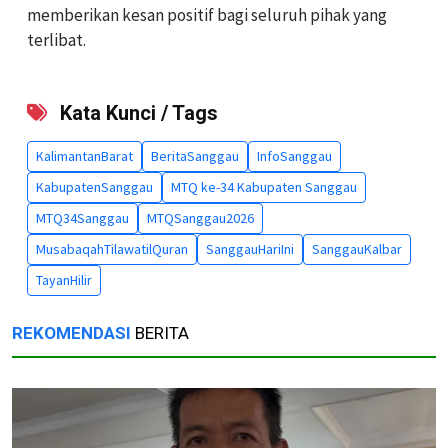
memberikan kesan positif bagi seluruh pihak yang
terlibat.
Kata Kunci / Tags
KalimantanBarat
BeritaSanggau
InfoSanggau
KabupatenSanggau
MTQ ke-34 Kabupaten Sanggau
MTQ34Sanggau
MTQSanggau2026
MusabaqahTilawatilQuran
SanggauHariIni
SanggauKalbar
TayanHilir
REKOMENDASI
BERITA