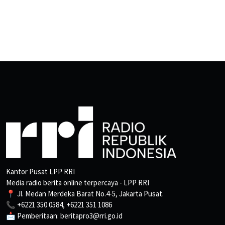
Kantor Pusat LPP RRI
Media radio berita online terpercaya - LPP RRI
📍 Jl. Medan Merdeka Barat No.4-5, Jakarta Pusat.
📞 +6221 350 0584, +6221 351 1086
📩 Pemberitaan: beritapro3@rri.go.id