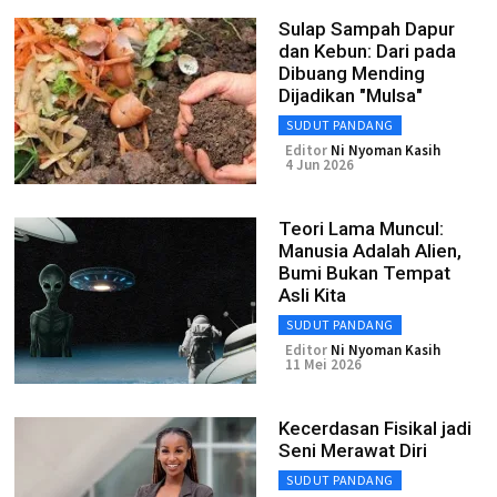
Sulap Sampah Dapur
dan Kebun: Dari pada
Dibuang Mending
Dijadikan "Mulsa"
SUDUT PANDANG
Editor
Ni Nyoman Kasih
4 Jun 2026
Teori Lama Muncul:
Manusia Adalah Alien,
Bumi Bukan Tempat
Asli Kita
SUDUT PANDANG
Editor
Ni Nyoman Kasih
11 Mei 2026
Kecerdasan Fisikal jadi
Seni Merawat Diri
SUDUT PANDANG