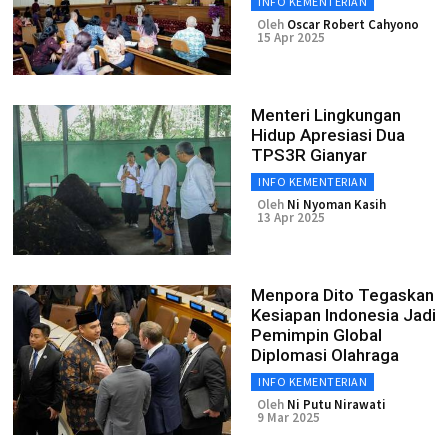
INFO KEMENTERIAN
Oleh
Oscar Robert Cahyono
15 Apr 2025
Menteri Lingkungan
Hidup Apresiasi Dua
TPS3R Gianyar
INFO KEMENTERIAN
Oleh
Ni Nyoman Kasih
13 Apr 2025
Menpora Dito Tegaskan
Kesiapan Indonesia Jadi
Pemimpin Global
Diplomasi Olahraga
INFO KEMENTERIAN
Oleh
Ni Putu Nirawati
9 Mar 2025