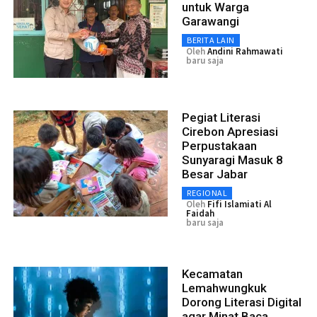
untuk Warga
Garawangi
BERITA LAIN
Oleh
Andini Rahmawati
baru saja
Pegiat Literasi
Cirebon Apresiasi
Perpustakaan
Sunyaragi Masuk 8
Besar Jabar
REGIONAL
Oleh
Fifi Islamiati Al
Faidah
baru saja
Kecamatan
Lemahwungkuk
Dorong Literasi Digital
agar Minat Baca