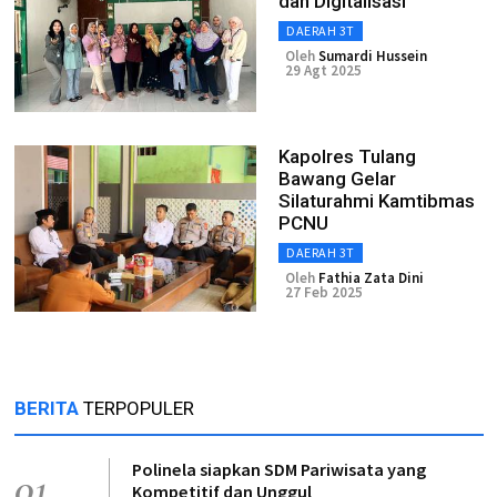
dan Digitalisasi
DAERAH 3T
Oleh
Sumardi Hussein
29 Agt 2025
Kapolres Tulang
Bawang Gelar
Silaturahmi Kamtibmas
PCNU
DAERAH 3T
Oleh
Fathia Zata Dini
27 Feb 2025
BERITA
TERPOPULER
Polinela siapkan SDM Pariwisata yang
01
Kompetitif dan Unggul