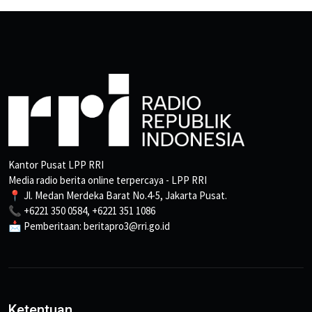
Kantor Pusat LPP RRI
Media radio berita online terpercaya - LPP RRI
📍 Jl. Medan Merdeka Barat No.4-5, Jakarta Pusat.
📞 +6221 350 0584, +6221 351 1086
📩 Pemberitaan: beritapro3@rri.go.id
Ketentuan