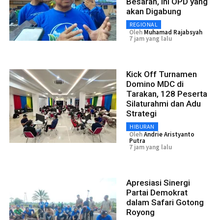
Besaran, Ini OPD yang
akan Digabung
REGIONAL
Oleh
Muhamad Rajabsyah
7 jam yang lalu
Kick Off Turnamen
Domino MDC di
Tarakan, 128 Peserta
Silaturahmi dan Adu
Strategi
HIBURAN
Oleh
Andrie Aristyanto
Putra
7 jam yang lalu
Apresiasi Sinergi
Partai Demokrat
dalam Safari Gotong
Royong