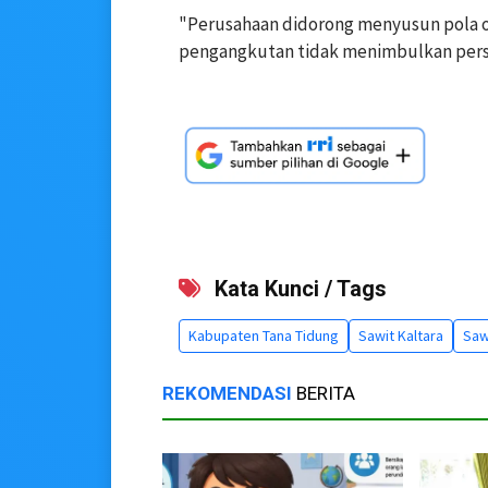
"Perusahaan didorong menyusun pola ope
pengangkutan tidak menimbulkan persoa
Kata Kunci / Tags
Kabupaten Tana Tidung
Sawit Kaltara
Saw
REKOMENDASI
BERITA