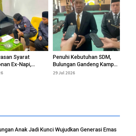
asan Syarat
Penuhi Kebutuhan SDM,
nan Ex-Napi,
Bulungan Gandeng Kampus
u Gandeng Bapas
untuk Cetak Tenaga Ahli
26
29 Jul 2026
I Tarakan
Daerah
dungan Anak Jadi Kunci Wujudkan Generasi Emas