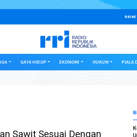
RRINE
AGA
GAYA HIDUP
EKONOMI
HUKUM
PIALA 
B
K
n Sawit Sesuai Dengan
U