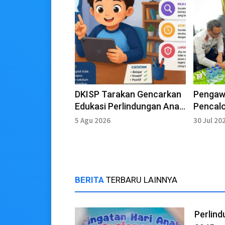
DKISP Tarakan Gencarkan
Pengaw
Edukasi Perlindungan Anak
Pencalo
di Ruang Digital
Bawasl
5 Agu 2026
30 Jul 20
Kelas I
BERITA
TERBARU LAINNYA
Perlin