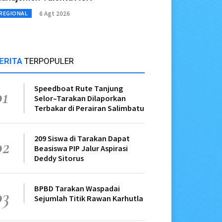
6 Agt 2026
REGIONAL
ERITA
TERPOPULER
Speedboat Rute Tanjung
01
Selor–Tarakan Dilaporkan
Terbakar di Perairan Salimbatu
209 Siswa di Tarakan Dapat
02
Beasiswa PIP Jalur Aspirasi
Deddy Sitorus
BPBD Tarakan Waspadai
03
Sejumlah Titik Rawan Karhutla