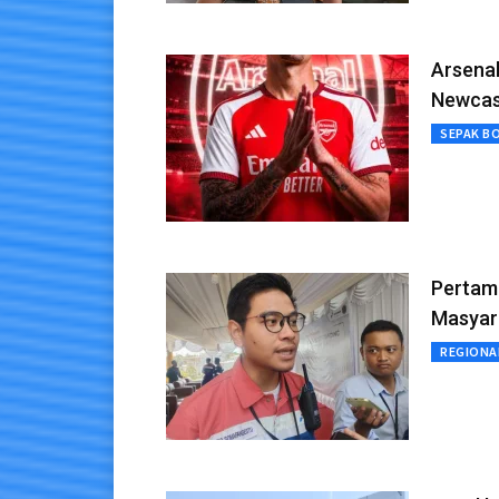
Arsenal
Newcas
SEPAK B
Pertami
Masyar
REGIONA