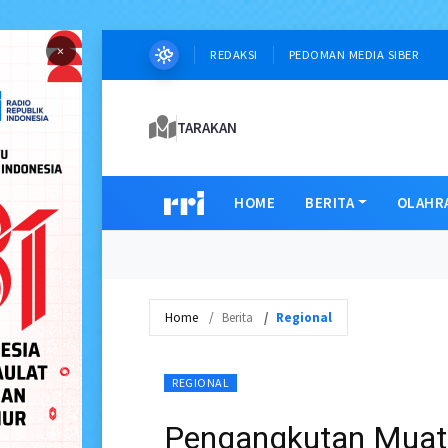
×
REDAKSI
PEDOMAN MEDIA SIBER
TARAKAN
HOME
BERITA
OLAHR
Home
Berita
Regional
REGIONAL
Pengangkutan Muata