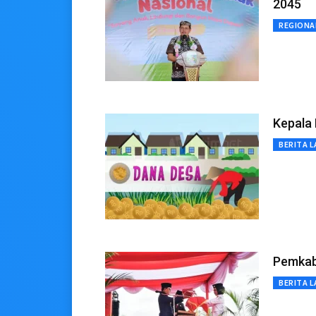
2045
REGIONA
Kepala 
BERITA L
Pemkab
BERITA L