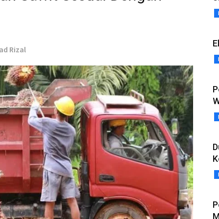
E
ad Rizal
P
W
D
K
P
M