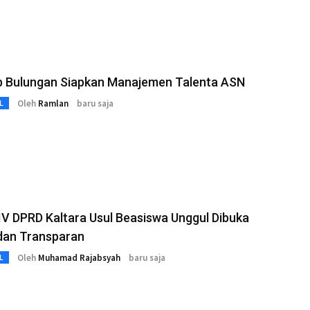
 Bulungan Siapkan Manajemen Talenta ASN
Oleh
Ramlan
baru saja
L
IV DPRD Kaltara Usul Beasiswa Unggul Dibuka
an Transparan
Oleh
Muhamad Rajabsyah
baru saja
L