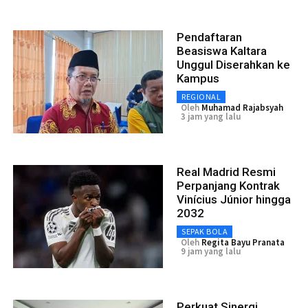
Pendaftaran
Beasiswa Kaltara
Unggul Diserahkan ke
Kampus
REGIONAL
Oleh
Muhamad Rajabsyah
3 jam yang lalu
Real Madrid Resmi
Perpanjang Kontrak
Vinícius Júnior hingga
2032
SEPAK BOLA
Oleh
Regita Bayu Pranata
9 jam yang lalu
Perkuat Sinergi,