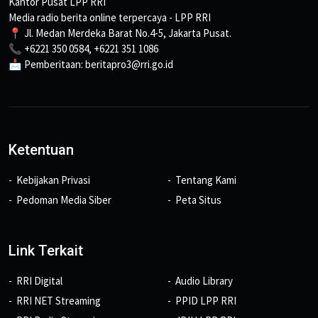
Kantor Pusat LPP RRI
Media radio berita online terpercaya - LPP RRI
📍 Jl. Medan Merdeka Barat No.4-5, Jakarta Pusat.
📞 +6221 350 0584, +6221 351 1086
📩 Pemberitaan: beritapro3@rri.go.id
Ketentuan
Kebijakan Privasi
Tentang Kami
Pedoman Media Siber
Peta Situs
Link Terkait
RRI Digital
Audio Library
RRI NET Streaming
PPID LPP RRI