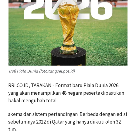
Trofi Piala Dunia (foto:tangsel.pos.id)
RRI.CO.ID, TARAKAN - Format baru Piala Dunia 2026
yang akan menampilkan 48 negara peserta dipastikan
bakal mengubah total
skema dan sistem pertandingan. Berbeda dengan edisi
sebelumnya 2022 di Qatar yang hanya diikuti oleh 32
tim.