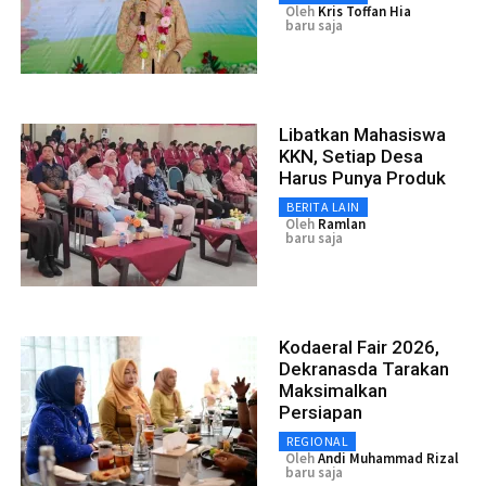
Oleh
Kris Toffan Hia
baru saja
Libatkan Mahasiswa
KKN, Setiap Desa
Harus Punya Produk
BERITA LAIN
Oleh
Ramlan
baru saja
Kodaeral Fair 2026,
Dekranasda Tarakan
Maksimalkan
Persiapan
REGIONAL
Oleh
Andi Muhammad Rizal
baru saja