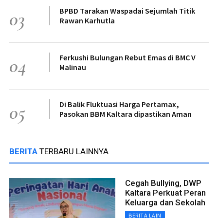
BPBD Tarakan Waspadai Sejumlah Titik
03
Rawan Karhutla
Ferkushi Bulungan Rebut Emas di BMC V
04
Malinau
Di Balik Fluktuasi Harga Pertamax,
05
Pasokan BBM Kaltara dipastikan Aman
BERITA
TERBARU LAINNYA
Cegah Bullying, DWP
Kaltara Perkuat Peran
Keluarga dan Sekolah
BERITA LAIN