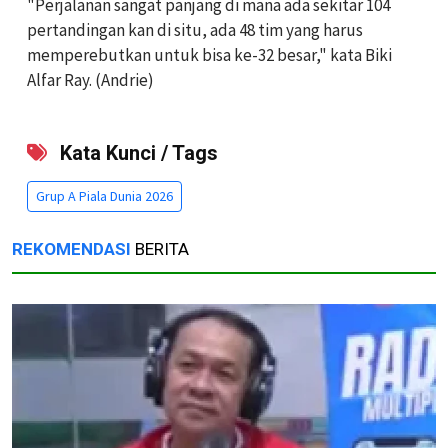
"Perjalanan sangat panjang di mana ada sekitar 104
pertandingan kan di situ, ada 48 tim yang harus
memperebutkan untuk bisa ke-32 besar," kata Biki
Alfar Ray. (Andrie)
Kata Kunci / Tags
Grup A Piala Dunia 2026
REKOMENDASI
BERITA