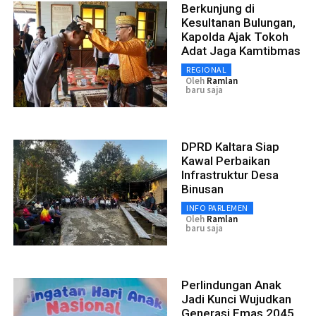
Berkunjung di
Kesultanan Bulungan,
Kapolda Ajak Tokoh
Adat Jaga Kamtibmas
REGIONAL
Oleh
Ramlan
baru saja
DPRD Kaltara Siap
Kawal Perbaikan
Infrastruktur Desa
Binusan
INFO PARLEMEN
Oleh
Ramlan
baru saja
Perlindungan Anak
Jadi Kunci Wujudkan
Generasi Emas 2045