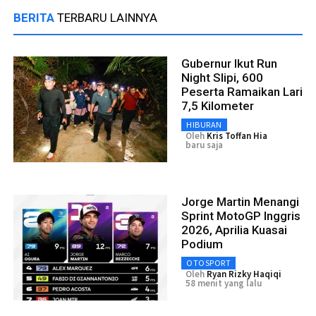
BERITA
TERBARU LAINNYA
Gubernur Ikut Run
Night Slipi, 600
Peserta Ramaikan Lari
7,5 Kilometer
HIBURAN
Oleh
Kris Toffan Hia
baru saja
Jorge Martin Menangi
Sprint MotoGP Inggris
2026, Aprilia Kuasai
Podium
OTOSPORT
Oleh
Ryan Rizky Haqiqi
58 menit yang lalu