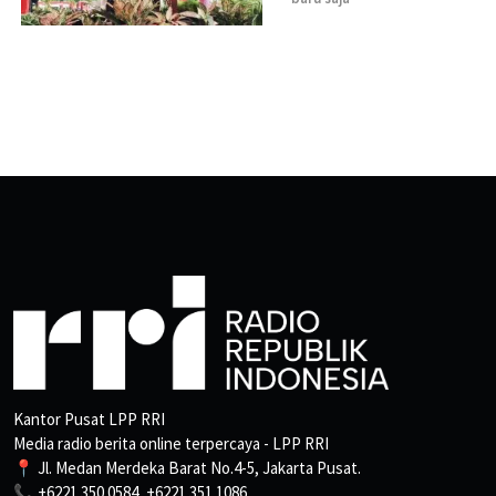
Kantor Pusat LPP RRI
Media radio berita online terpercaya - LPP RRI
📍 Jl. Medan Merdeka Barat No.4-5, Jakarta Pusat.
📞 +6221 350 0584, +6221 351 1086