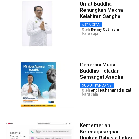
Umat Buddha
Renungkan Makna
Kelahiran Sangha
ASTA CITA
Oleh
Renny Octhavia
baru saja
Generasi Muda
Buddhis Teladani
Semangat Asadha
SUDUT PANDANG
Oleh
Andi Muhammad Rizal
baru saja
Kementerian
Ketenagakerjaan
Ungkap Rahasia Lolos