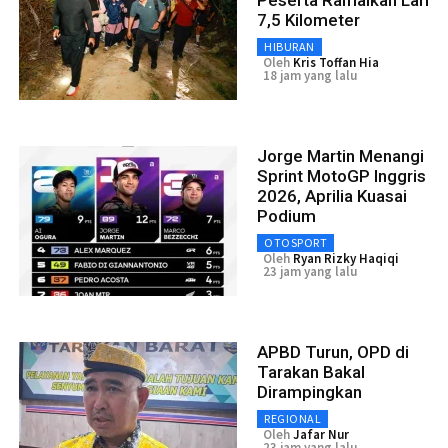
Peserta Ramaikan Lari
7,5 Kilometer
HIBURAN
Oleh
Kris Toffan Hia
18 jam yang lalu
Jorge Martin Menangi
Sprint MotoGP Inggris
2026, Aprilia Kuasai
Podium
OTOSPORT
Oleh
Ryan Rizky Haqiqi
23 jam yang lalu
APBD Turun, OPD di
Tarakan Bakal
Dirampingkan
REGIONAL
Oleh
Jafar Nur
23 jam yang lalu