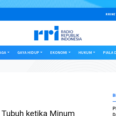
RRINE
AGA
GAYA HIDUP
EKONOMI
HUKUM
PIALA 
B
P
da Tubuh ketika Minum
D