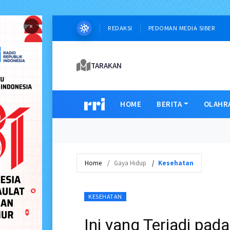
×
REDAKSI
PEDOMAN MEDIA SIBER
TARAKAN
HOME
BERITA
OLAHR
Home
Gaya Hidup
Kesehatan
KESEHATAN
Ini yang Terjadi pa