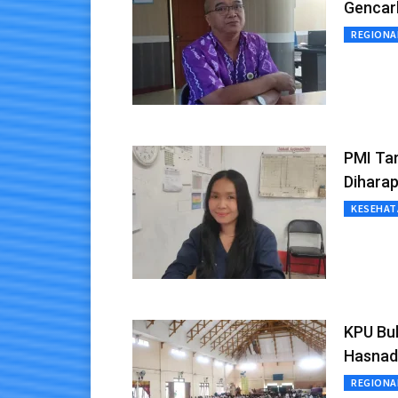
Gencar
REGIONA
PMI Tar
Diharap
KESEHAT
KPU Bul
Hasnadi
REGIONA