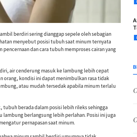
A
T
ambil berdiri sering dianggap sepele oleh sebagian
ehatan menyebut posisi tubuh saat minum ternyata
 pencernaan dan cara tubuh memproses cairan yang
B
diri, air cenderung masuk ke lambung lebih cepat
an orang, kondisi ini dapat menimbulkan rasa tidak
kembung, atau mudah tersedak apabila minum terlalu
tubuh berada dalam posisi lebih rileks sehingga
 lambung berlangsung lebih perlahan. Posisi ini juga
mengatur pernapasan saat minum.
 bahwa minum sambil berdiri umumnya tidak