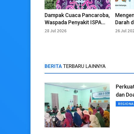
Dampak Cuaca Pancaroba,
Mengen
Waspada Penyakit ISPA
Darah 
dan DBD
Diabete
28 Jul 2026
26 Jul 20
BERITA
TERBARU LAINNYA
Perkuat
dan Do
REGIONA