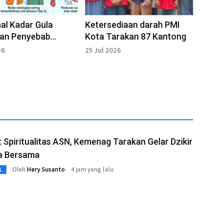
al Kadar Gula
Ketersediaan darah PMI
dan Penyebab
Kota Tarakan 87 Kantong
s
26
25 Jul 2026
 Spiritualitas ASN, Kemenag Tarakan Gelar Dzikir
a Bersama
Oleh
Hery Susanto
4 jam yang lalu
L