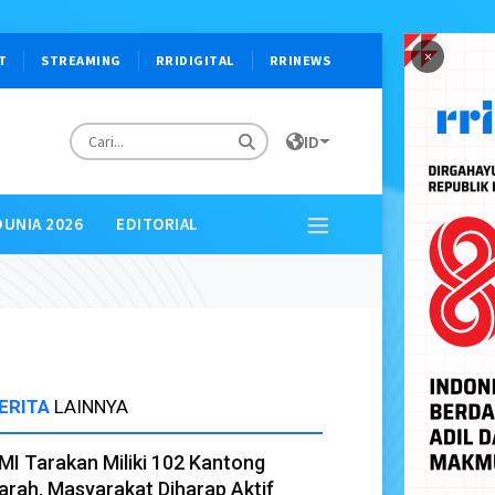
×
T
STREAMING
RRIDIGITAL
RRINEWS
ID
DUNIA 2026
EDITORIAL
ERITA
LAINNYA
MI Tarakan Miliki 102 Kantong
arah, Masyarakat Diharap Aktif