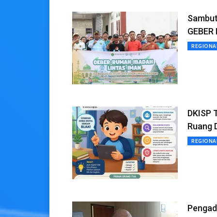
Sambut
GEBER 
REGIONA
DKISP T
Ruang D
REGIONA
Pengadu