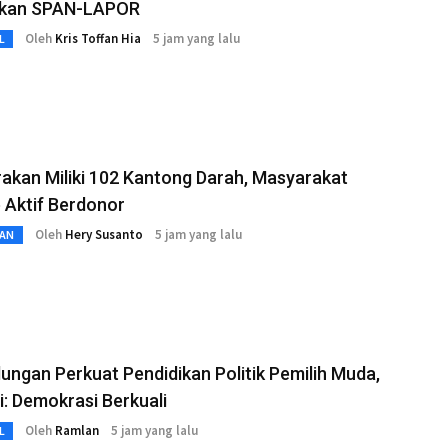
kan SPAN-LAPOR
Oleh
Kris Toffan Hia
5 jam yang lalu
L
akan Miliki 102 Kantong Darah, Masyarakat
 Aktif Berdonor
Oleh
Hery Susanto
5 jam yang lalu
AN
ungan Perkuat Pendidikan Politik Pemilih Muda,
: Demokrasi Berkuali
Oleh
Ramlan
5 jam yang lalu
L