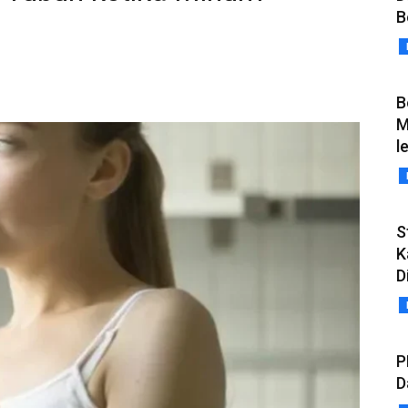
B
B
M
l
S
K
D
P
D