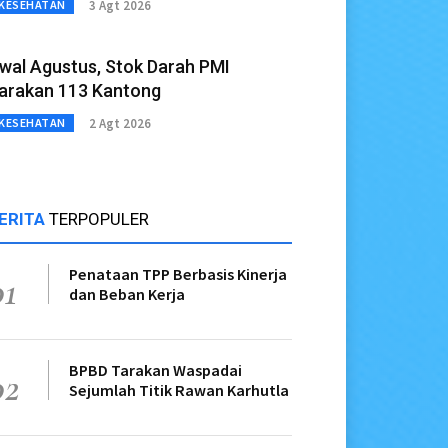
3 Agt 2026
KESEHATAN
wal Agustus, Stok Darah PMI
arakan 113 Kantong
2 Agt 2026
KESEHATAN
ERITA
TERPOPULER
Penataan TPP Berbasis Kinerja
01
dan Beban Kerja
BPBD Tarakan Waspadai
02
Sejumlah Titik Rawan Karhutla