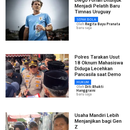
Menjadi Pelatih Baru
Timnas Uruguay
SEPAK BOLA
Oleh
Regita Bayu Pranata
baru saja
Polres Tarakan Usut
18 Oknum Mahasiswa
Diduga Lecehkan
Pancasila saat Demo
HUKUM
Oleh
Diti Bhakti
Hanggraini
baru saja
Usaha Mandiri Lebih
Menjanjikan bagi Gen
Z