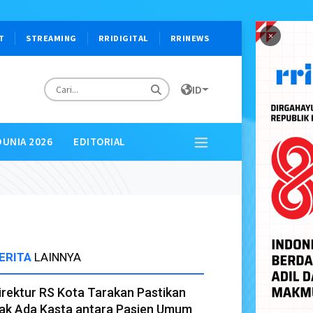
×
T
STREAMING
RRIDIGITAL
RRINEWS
ID
DUNIA 2026
EDITORIAL
ERITA
LAINNYA
irektur RS Kota Tarakan Pastikan
ak Ada Kasta antara Pasien Umum