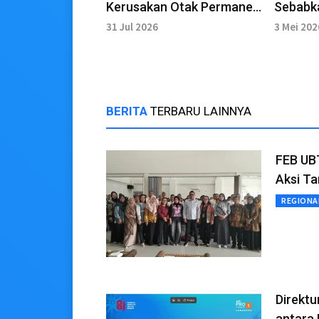
Kerusakan Otak Permanen
Sebabka
akibat Narkoba
Penjela
31 Jul 2026
3 Mei 202
BERITA
TERBARU LAINNYA
FEB UB
Aksi T
REGIONA
Direktu
antara