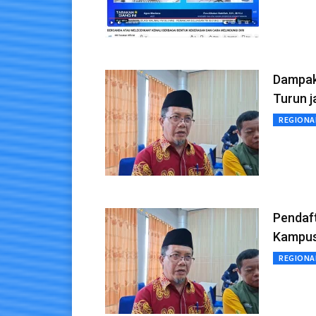
Dampak 
Turun j
REGIONA
Pendaft
Kampu
REGIONA