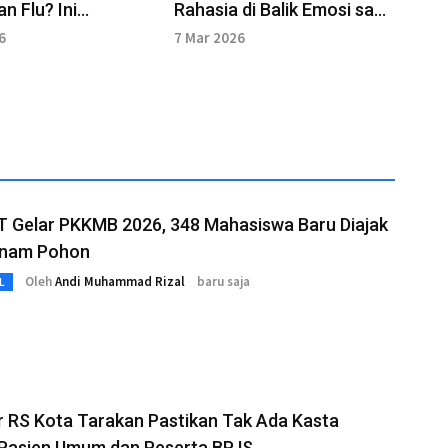
n Flu? Ini
Rahasia di Balik Emosi saat
san Medis dr. Nada
Puasa Ramadan
6
7 Mar 2026
T Gelar PKKMB 2026, 348 Mahasiswa Baru Diajak
anam Pohon
Oleh
Andi Muhammad Rizal
baru saja
L
r RS Kota Tarakan Pastikan Tak Ada Kasta
 Pasien Umum dan Peserta BPJS