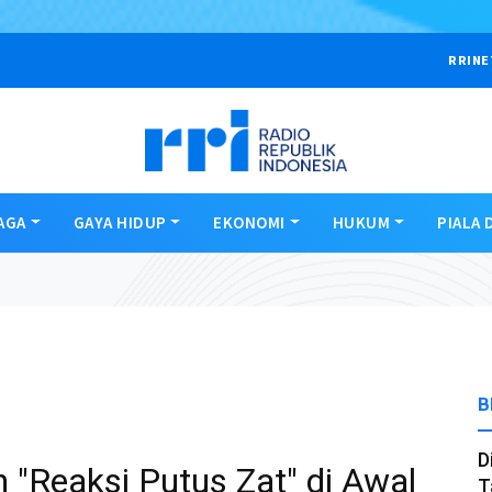
RRINE
AGA
GAYA HIDUP
EKONOMI
HUKUM
PIALA 
B
D
"Reaksi Putus Zat" di Awal
T