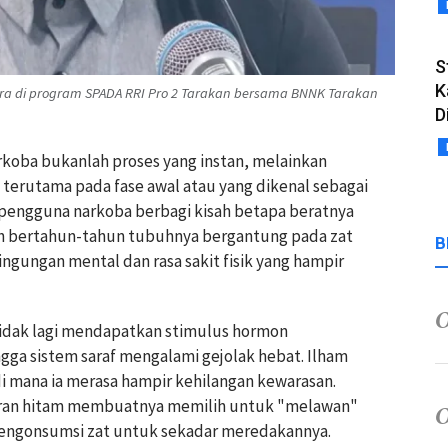
S
K
 di program SPADA RRI Pro 2 Tarakan bersama BNNK Tarakan
D
rkoba bukanlah proses yang instan, melainkan
 terutama pada fase awal atau yang dikenal sebagai
n pengguna narkoba berbagi kisah betapa beratnya
ah bertahun-tahun tubuhnya bergantung pada zat
B
ingungan mental dan rasa sakit fisik yang hampir
 tidak lagi mendapatkan stimulus hormon
gga sistem saraf mengalami gejolak hebat. Ilham
i mana ia merasa hampir kehilangan kewarasan.
karan hitam membuatnya memilih untuk "melawan"
 mengonsumsi zat untuk sekadar meredakannya.