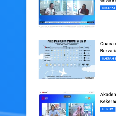
KESEHAT
Cuaca d
Bervari
DAERAH 
Akadem
Kekera
HUKUM