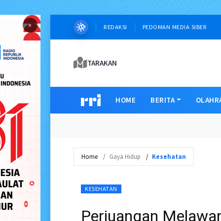
×
REDAKSI
PEDOMAN MEDIA SIBER
TARAKAN
HOME
BERITA
OLAHR
Home
Gaya Hidup
Kesehatan
KESEHATAN
Perjuangan Melawan 