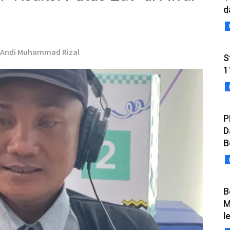
d
- Andi Muhammad Rizal
S
1
P
D
B
B
M
l