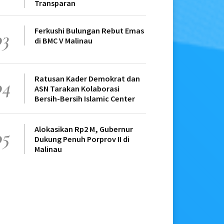
Transparan
Ferkushi Bulungan Rebut Emas
03
di BMC V Malinau
Ratusan Kader Demokrat dan
04
ASN Tarakan Kolaborasi
Bersih-Bersih Islamic Center
Alokasikan Rp2 M, Gubernur
05
Dukung Penuh Porprov II di
Malinau