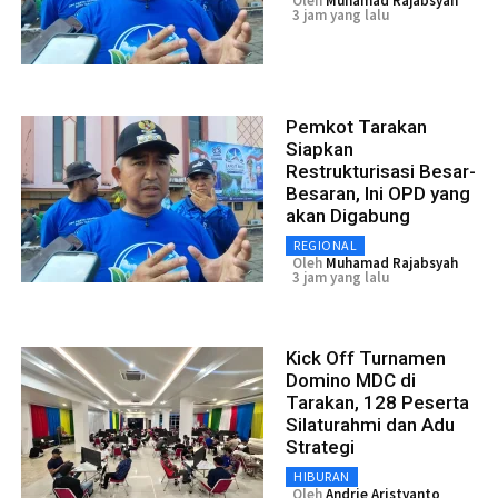
Oleh
Muhamad Rajabsyah
3 jam yang lalu
Pemkot Tarakan
Siapkan
Restrukturisasi Besar-
Besaran, Ini OPD yang
akan Digabung
REGIONAL
Oleh
Muhamad Rajabsyah
3 jam yang lalu
Kick Off Turnamen
Domino MDC di
Tarakan, 128 Peserta
Silaturahmi dan Adu
Strategi
HIBURAN
Oleh
Andrie Aristyanto