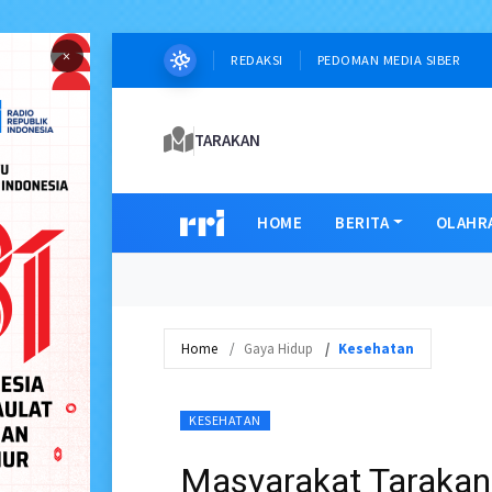
×
REDAKSI
PEDOMAN MEDIA SIBER
TARAKAN
HOME
BERITA
OLAHR
Home
Gaya Hidup
Kesehatan
KESEHATAN
Masyarakat Tarakan