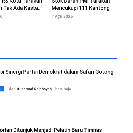
r RS Kota Tarakan
Stok Darah PMI Tarakan
n Tak Ada Kasta
Mencukupi 111 Kantong
 Pasien Umum dan
26
7 Agu 2026
a BPJS
si Sinergi Partai Demokrat dalam Safari Gotong
g
Oleh
Muhamad Rajabsyah
baru saja
L
orlan Ditunjuk Menjadi Pelatih Baru Timnas