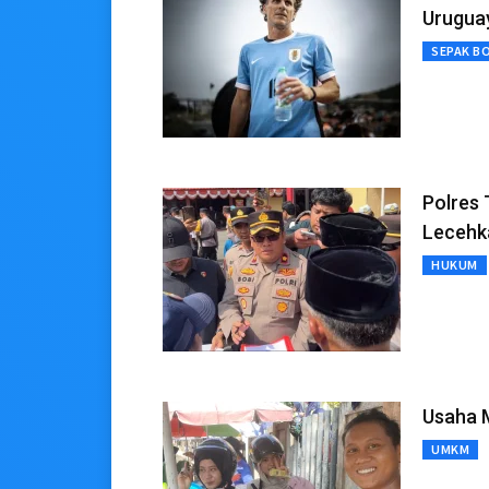
Urugua
SEPAK B
Polres
Lecehk
HUKUM
Usaha M
UMKM