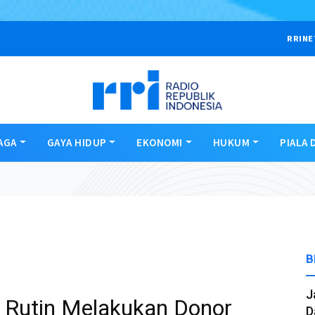
RRINE
AGA
GAYA HIDUP
EKONOMI
HUKUM
PIALA 
B
J
 Rutin Melakukan Donor
D