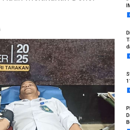
I
i
D
T
d
S
1
P
D
B