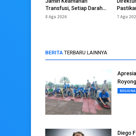
Jamin Keamanan
Direktu
Transfusi, Setiap Darah
Pastika
Donor Jalani Pemeriksaan
antara
8 Agu 2026
7 Agu 20
IMLTD
Pesert
BERITA
TERBARU LAINNYA
Apresia
Royon
REGIONA
Diego F