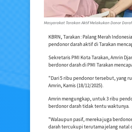
Masyarakat Tarakan Aktif Melakukan Donor Darah 
KBRN, Tarakan : Palang Merah Indonesi
pendonor darah aktif di Tarakan mencapa
Sekretaris PMI Kota Tarakan, Amrin Dj
berdonor darah di PMI Tarakan mencapai
"Dari 5 ribu pendonor tersebut, yang r
Amrin, Kamis (18/12/2025).
Amrin mengungkap, untuk 3 ribu pendo
berdonor darah tidak tentu waktunya.
"Walaupun pasif, mereka juga berdonor
darah tercukupi terutama jelang natal 