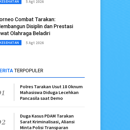
5 Agt 2026
KESEHATAN
orneo Combat Tarakan:
embangun Disiplin dan Prestasi
ewat Olahraga Beladiri
5 Agt 2026
KESEHATAN
ERITA
TERPOPULER
Polres Tarakan Usut 18 Oknum
01
Mahasiswa Diduga Lecehkan
Pancasila saat Demo
Duga Kasus PDAM Tarakan
02
Sarat Kriminalisasi, Aliansi
Minta Polisi Transparan