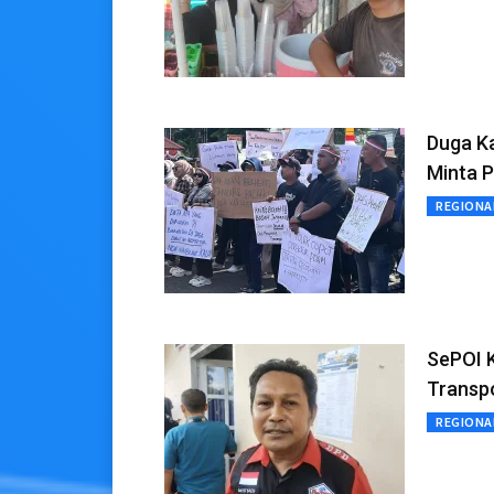
Duga Ka
Minta P
REGIONA
SePOI 
Transpo
REGIONA