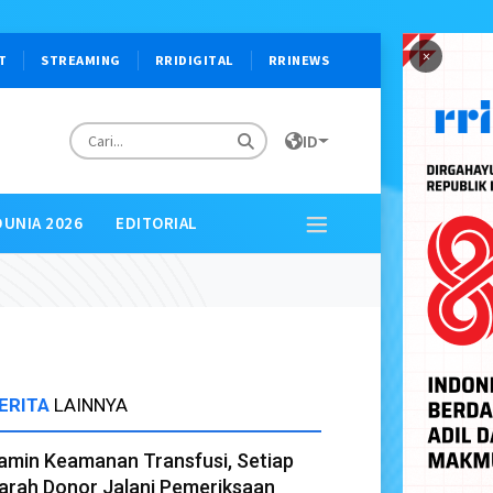
×
T
STREAMING
RRIDIGITAL
RRINEWS
ID
DUNIA 2026
EDITORIAL
ERITA
LAINNYA
amin Keamanan Transfusi, Setiap
arah Donor Jalani Pemeriksaan