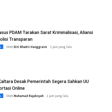
sus PDAM Tarakan Sarat Kriminalisasi, Aliansi
olisi Transparan
Oleh
Diti Bhakti Hanggraini
1 jam yang lalu
L
Kaltara Desak Pemerintah Segera Sahkan UU
rtasi Online
Oleh
Muhamad Rajabsyah
1 jam yang lalu
L