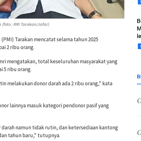
B
(foto : RRI Tarakan/Jafar)
M
l
a (PMI) Tarakan mencatat selama tahun 2025
i 2 ribu orang.
amri mengatakan, total keseluruhan masyarakat yang
 5 ribu orang.
B
utin melakukan donor darah ada 2 ribu orang," kata
nor lainnya masuk kategori pendonor pasif yang
 darah namun tidak rutin, dan ketersediaan kantong
dan tahun baru," tutupnya.