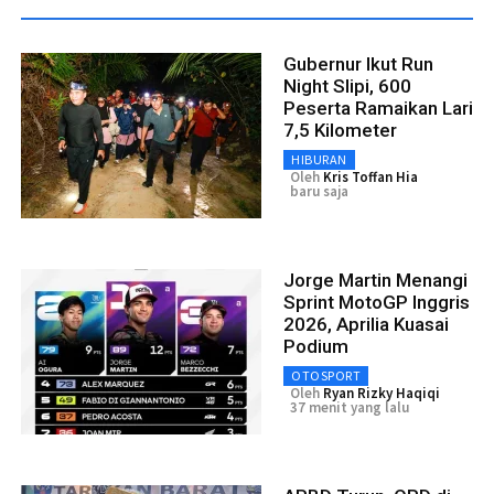
Gubernur Ikut Run
Night Slipi, 600
Peserta Ramaikan Lari
7,5 Kilometer
HIBURAN
Oleh
Kris Toffan Hia
baru saja
Jorge Martin Menangi
Sprint MotoGP Inggris
2026, Aprilia Kuasai
Podium
OTOSPORT
Oleh
Ryan Rizky Haqiqi
37 menit yang lalu